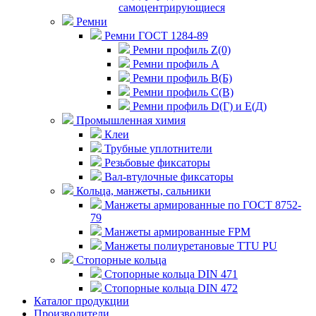
самоцентрирующиеся
Ремни
Ремни ГОСТ 1284-89
Ремни профиль Z(0)
Ремни профиль А
Ремни профиль В(Б)
Ремни профиль С(В)
Ремни профиль D(Г) и E(Д)
Промышленная химия
Клеи
Трубные уплотнители
Резьбовые фиксаторы
Вал-втулочные фиксаторы
Кольца, манжеты, сальники
Манжеты армированные по ГОСТ 8752-
79
Манжеты армированные FPM
Манжеты полиуретановые TTU PU
Стопорные кольца
Стопорные кольца DIN 471
Стопорные кольца DIN 472
Каталог продукции
Производители