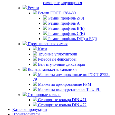
самоцентрирующиеся
Ремни
Ремни ГОСТ 1284-89
Ремни профиль Z(0)
Ремни профиль А
Ремни профиль В(Б)
Ремни профиль С(В)
Ремни профиль D(Г) и E(Д)
Промышленная химия
Клеи
Трубные уплотнители
Резьбовые фиксаторы
Вал-втулочные фиксаторы
Кольца, манжеты, сальники
Манжеты армированные по ГОСТ 8752-
79
Манжеты армированные FPM
Манжеты полиуретановые TTU PU
Стопорные кольца
Стопорные кольца DIN 471
Стопорные кольца DIN 472
Каталог продукции
Производители