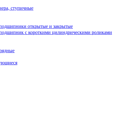
ера, ступичные
подшипники открытые и закрытые
подшипник с короткими цилиндрическими роликами
рядные
ующиеся