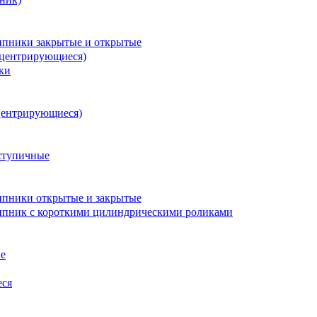
пники закрытые и открытые
оцентрирующиеся)
ки
центрирующиеся)
ступичные
пники открытые и закрытые
пник с короткими цилиндрическими роликами
е
еся