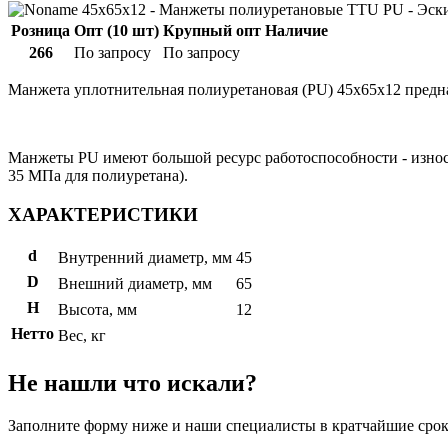
Розница
Опт (10 шт)
Крупный опт
Наличие
266
По запросу
По запросу
Манжета уплотнительная полиуретановая (PU) 45x65x12 предна
Манжеты PU имеют большой ресурс работоспособности - износто
35 МПа для полиуретана).
ХАРАКТЕРИСТИКИ
d
Внутренний диаметр, мм
45
D
Внешний диаметр, мм
65
H
Высота, мм
12
Нетто
Вес, кг
Не нашли что искали?
Заполните форму ниже и наши специалисты в кратчайшие срок