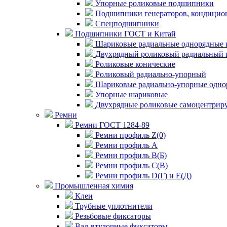
Упорные роликовые подшипники
Подшипники генераторов, кондицион
Спецподшипники
Подшипники ГОСТ и Китай
Шариковые радиальные однорядные 
Двухрядный роликовый радиальный 
Роликовые конические
Роликовый радиально-упорный
Шариковые радиально-упорные одно
Упорные шариковые
Двухрядные роликовые самоцентрир
Ремни
Ремни ГОСТ 1284-89
Ремни профиль Z(0)
Ремни профиль А
Ремни профиль В(Б)
Ремни профиль С(В)
Ремни профиль D(Г) и E(Д)
Промышленная химия
Клеи
Трубные уплотнители
Резьбовые фиксаторы
Вал-втулочные фиксаторы