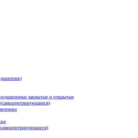
одшипник)
подшипники закрытые и открытые
 (самоцентрирующиеся)
шипники
кие
(самоцентрирующиеся)