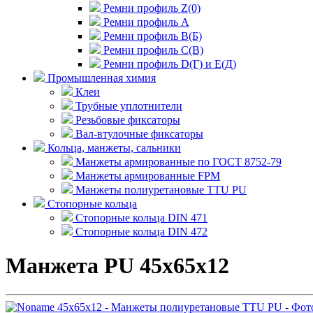
Ремни профиль Z(0)
Ремни профиль А
Ремни профиль В(Б)
Ремни профиль С(В)
Ремни профиль D(Г) и E(Д)
Промышленная химия
Клеи
Трубные уплотнители
Резьбовые фиксаторы
Вал-втулочные фиксаторы
Кольца, манжеты, сальники
Манжеты армированные по ГОСТ 8752-79
Манжеты армированные FPM
Манжеты полиуретановые TTU PU
Стопорные кольца
Стопорные кольца DIN 471
Стопорные кольца DIN 472
Манжета PU 45x65x12