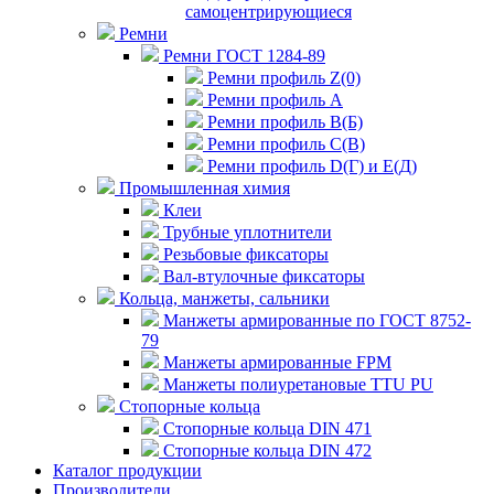
самоцентрирующиеся
Ремни
Ремни ГОСТ 1284-89
Ремни профиль Z(0)
Ремни профиль А
Ремни профиль В(Б)
Ремни профиль С(В)
Ремни профиль D(Г) и E(Д)
Промышленная химия
Клеи
Трубные уплотнители
Резьбовые фиксаторы
Вал-втулочные фиксаторы
Кольца, манжеты, сальники
Манжеты армированные по ГОСТ 8752-
79
Манжеты армированные FPM
Манжеты полиуретановые TTU PU
Стопорные кольца
Стопорные кольца DIN 471
Стопорные кольца DIN 472
Каталог продукции
Производители