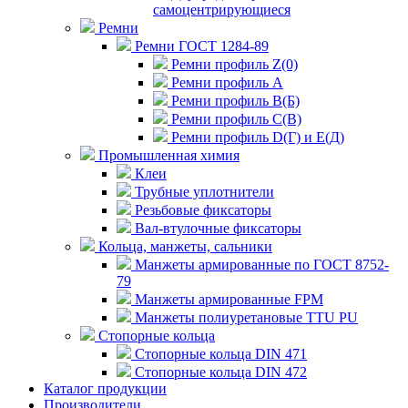
самоцентрирующиеся
Ремни
Ремни ГОСТ 1284-89
Ремни профиль Z(0)
Ремни профиль А
Ремни профиль В(Б)
Ремни профиль С(В)
Ремни профиль D(Г) и E(Д)
Промышленная химия
Клеи
Трубные уплотнители
Резьбовые фиксаторы
Вал-втулочные фиксаторы
Кольца, манжеты, сальники
Манжеты армированные по ГОСТ 8752-
79
Манжеты армированные FPM
Манжеты полиуретановые TTU PU
Стопорные кольца
Стопорные кольца DIN 471
Стопорные кольца DIN 472
Каталог продукции
Производители