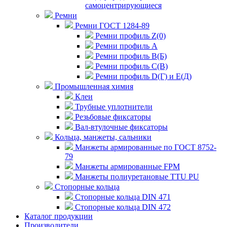
самоцентрирующиеся
Ремни
Ремни ГОСТ 1284-89
Ремни профиль Z(0)
Ремни профиль А
Ремни профиль В(Б)
Ремни профиль С(В)
Ремни профиль D(Г) и E(Д)
Промышленная химия
Клеи
Трубные уплотнители
Резьбовые фиксаторы
Вал-втулочные фиксаторы
Кольца, манжеты, сальники
Манжеты армированные по ГОСТ 8752-
79
Манжеты армированные FPM
Манжеты полиуретановые TTU PU
Стопорные кольца
Стопорные кольца DIN 471
Стопорные кольца DIN 472
Каталог продукции
Производители