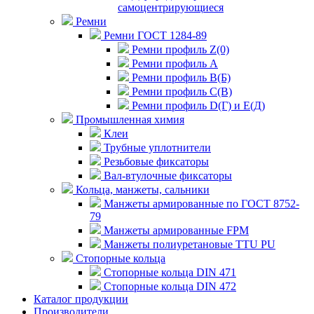
самоцентрирующиеся
Ремни
Ремни ГОСТ 1284-89
Ремни профиль Z(0)
Ремни профиль А
Ремни профиль В(Б)
Ремни профиль С(В)
Ремни профиль D(Г) и E(Д)
Промышленная химия
Клеи
Трубные уплотнители
Резьбовые фиксаторы
Вал-втулочные фиксаторы
Кольца, манжеты, сальники
Манжеты армированные по ГОСТ 8752-
79
Манжеты армированные FPM
Манжеты полиуретановые TTU PU
Стопорные кольца
Стопорные кольца DIN 471
Стопорные кольца DIN 472
Каталог продукции
Производители