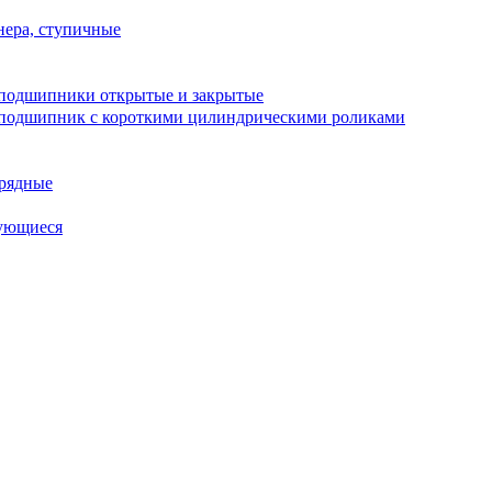
ера, ступичные
подшипники открытые и закрытые
подшипник с короткими цилиндрическими роликами
рядные
ующиеся