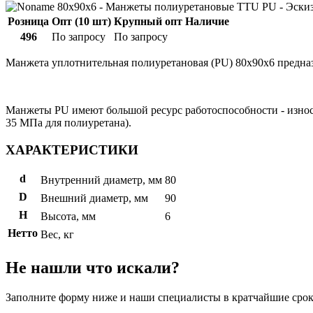
Розница
Опт (10 шт)
Крупный опт
Наличие
496
По запросу
По запросу
Манжета уплотнительная полиуретановая (PU) 80x90x6 предназ
Манжеты PU имеют большой ресурс работоспособности - износто
35 МПа для полиуретана).
ХАРАКТЕРИСТИКИ
d
Внутренний диаметр, мм
80
D
Внешний диаметр, мм
90
H
Высота, мм
6
Нетто
Вес, кг
Не нашли что искали?
Заполните форму ниже и наши специалисты в кратчайшие срок