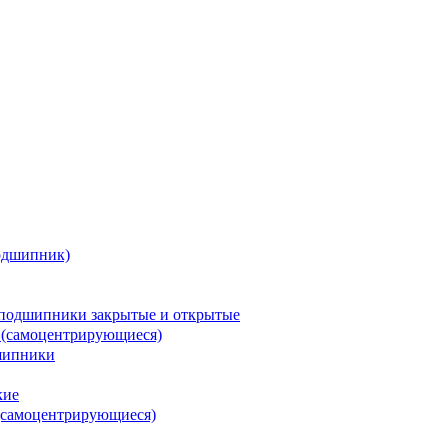
одшипник)
подшипники закрытые и открытые
 (самоцентрирующиеся)
шипники
кие
(самоцентрирующиеся)