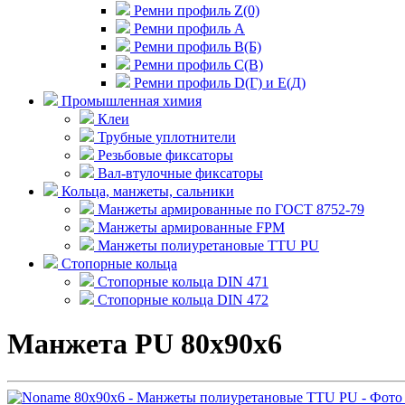
Ремни профиль Z(0)
Ремни профиль А
Ремни профиль В(Б)
Ремни профиль С(В)
Ремни профиль D(Г) и E(Д)
Промышленная химия
Клеи
Трубные уплотнители
Резьбовые фиксаторы
Вал-втулочные фиксаторы
Кольца, манжеты, сальники
Манжеты армированные по ГОСТ 8752-79
Манжеты армированные FPM
Манжеты полиуретановые TTU PU
Стопорные кольца
Стопорные кольца DIN 471
Стопорные кольца DIN 472
Манжета PU 80x90x6