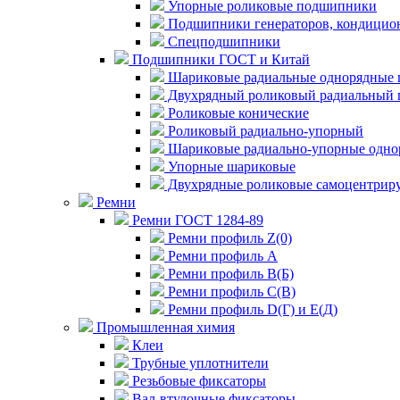
Упорные роликовые подшипники
Подшипники генераторов, кондицион
Спецподшипники
Подшипники ГОСТ и Китай
Шариковые радиальные однорядные 
Двухрядный роликовый радиальный 
Роликовые конические
Роликовый радиально-упорный
Шариковые радиально-упорные одно
Упорные шариковые
Двухрядные роликовые самоцентрир
Ремни
Ремни ГОСТ 1284-89
Ремни профиль Z(0)
Ремни профиль А
Ремни профиль В(Б)
Ремни профиль С(В)
Ремни профиль D(Г) и E(Д)
Промышленная химия
Клеи
Трубные уплотнители
Резьбовые фиксаторы
Вал-втулочные фиксаторы