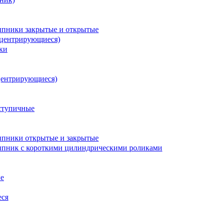
пники закрытые и открытые
оцентрирующиеся)
ки
центрирующиеся)
ступичные
пники открытые и закрытые
пник с короткими цилиндрическими роликами
е
еся