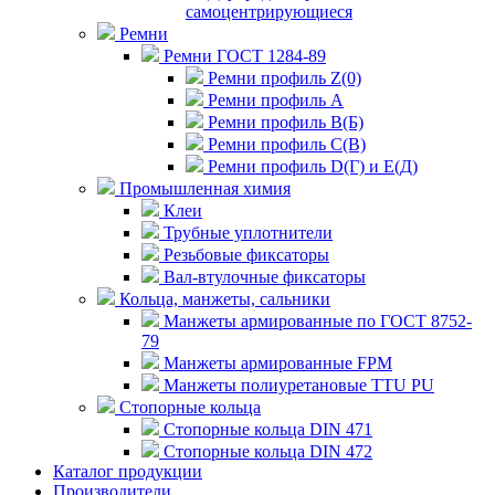
самоцентрирующиеся
Ремни
Ремни ГОСТ 1284-89
Ремни профиль Z(0)
Ремни профиль А
Ремни профиль В(Б)
Ремни профиль С(В)
Ремни профиль D(Г) и E(Д)
Промышленная химия
Клеи
Трубные уплотнители
Резьбовые фиксаторы
Вал-втулочные фиксаторы
Кольца, манжеты, сальники
Манжеты армированные по ГОСТ 8752-
79
Манжеты армированные FPM
Манжеты полиуретановые TTU PU
Стопорные кольца
Стопорные кольца DIN 471
Стопорные кольца DIN 472
Каталог продукции
Производители