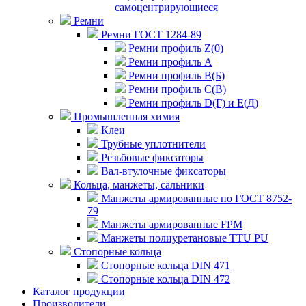
самоцентрирующиеся
Ремни
Ремни ГОСТ 1284-89
Ремни профиль Z(0)
Ремни профиль А
Ремни профиль В(Б)
Ремни профиль С(В)
Ремни профиль D(Г) и E(Д)
Промышленная химия
Клеи
Трубные уплотнители
Резьбовые фиксаторы
Вал-втулочные фиксаторы
Кольца, манжеты, сальники
Манжеты армированные по ГОСТ 8752-
79
Манжеты армированные FPM
Манжеты полиуретановые TTU PU
Стопорные кольца
Стопорные кольца DIN 471
Стопорные кольца DIN 472
Каталог продукции
Производители