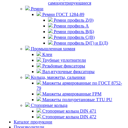
самоцентрирующиеся
Ремни
Ремни ГОСТ 1284-89
Ремни профиль Z(0)
Ремни профиль А
Ремни профиль В(Б)
Ремни профиль С(В)
Ремни профиль D(Г) и E(Д)
Промышленная химия
Клеи
Трубные уплотнители
Резьбовые фиксаторы
Вал-втулочные фиксаторы
Кольца, манжеты, сальники
Манжеты армированные по ГОСТ 8752-
79
Манжеты армированные FPM
Манжеты полиуретановые TTU PU
Стопорные кольца
Стопорные кольца DIN 471
Стопорные кольца DIN 472
Каталог продукции
Производители