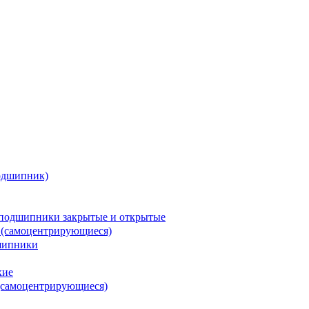
одшипник)
подшипники закрытые и открытые
 (самоцентрирующиеся)
шипники
кие
(самоцентрирующиеся)