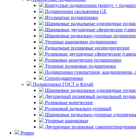
Корпусные подшипники (корпус + подшип
Подшипники скольжения GE
Игольчатые подшипники
Шариковые радиальные однорядные подши
Шариковые двухрядные сферические (сам
Шариковые радиально-упорные подшипни
Упорные шариковые подшипники
Радиальные роликовые цилиндрические
Роликовые двухрядные сферические (само
Роликовые конические подшипники
Упорные роликовые подшипники
Подшипники генераторов, кондиционера, 
Спецподшипники
Подшипники ГОСТ и Китай
Шариковые радиальные однорядные подши
Двухрядный роликовый радиальный подши
Роликовые конические
Роликовый радиально-упорный
Шариковые радиально-упорные однорядны
Упорные шариковые
Двухрядные роликовые самоцентрирующи
Ремни