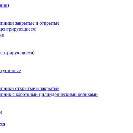
ник)
пники закрытые и открытые
оцентрирующиеся)
ки
центрирующиеся)
ступичные
пники открытые и закрытые
пник с короткими цилиндрическими роликами
е
еся