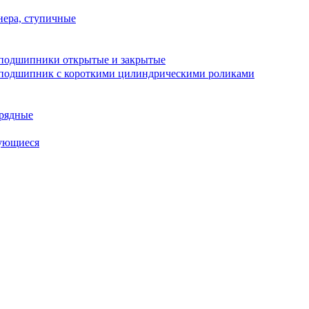
ера, ступичные
подшипники открытые и закрытые
подшипник с короткими цилиндрическими роликами
рядные
ующиеся