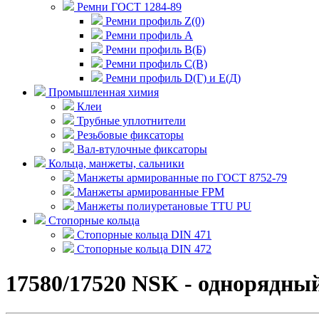
Ремни ГОСТ 1284-89
Ремни профиль Z(0)
Ремни профиль А
Ремни профиль В(Б)
Ремни профиль С(В)
Ремни профиль D(Г) и E(Д)
Промышленная химия
Клеи
Трубные уплотнители
Резьбовые фиксаторы
Вал-втулочные фиксаторы
Кольца, манжеты, сальники
Манжеты армированные по ГОСТ 8752-79
Манжеты армированные FPM
Манжеты полиуретановые TTU PU
Стопорные кольца
Стопорные кольца DIN 471
Стопорные кольца DIN 472
17580/17520 NSK - однорядн