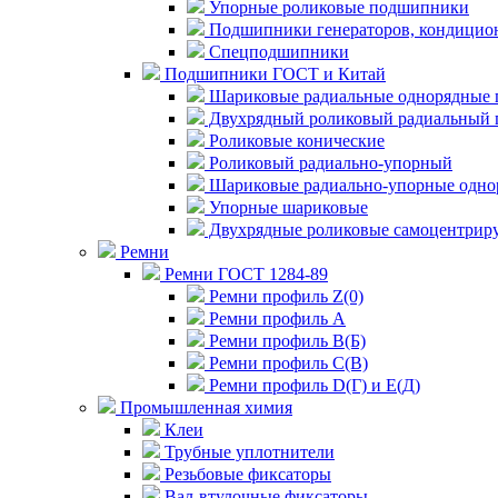
Упорные роликовые подшипники
Подшипники генераторов, кондицион
Спецподшипники
Подшипники ГОСТ и Китай
Шариковые радиальные однорядные 
Двухрядный роликовый радиальный 
Роликовые конические
Роликовый радиально-упорный
Шариковые радиально-упорные одно
Упорные шариковые
Двухрядные роликовые самоцентрир
Ремни
Ремни ГОСТ 1284-89
Ремни профиль Z(0)
Ремни профиль А
Ремни профиль В(Б)
Ремни профиль С(В)
Ремни профиль D(Г) и E(Д)
Промышленная химия
Клеи
Трубные уплотнители
Резьбовые фиксаторы
Вал-втулочные фиксаторы