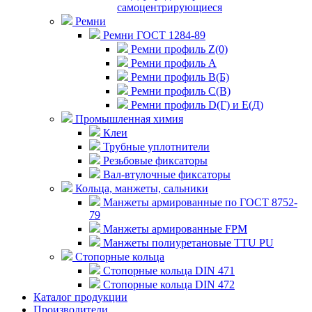
самоцентрирующиеся
Ремни
Ремни ГОСТ 1284-89
Ремни профиль Z(0)
Ремни профиль А
Ремни профиль В(Б)
Ремни профиль С(В)
Ремни профиль D(Г) и E(Д)
Промышленная химия
Клеи
Трубные уплотнители
Резьбовые фиксаторы
Вал-втулочные фиксаторы
Кольца, манжеты, сальники
Манжеты армированные по ГОСТ 8752-
79
Манжеты армированные FPM
Манжеты полиуретановые TTU PU
Стопорные кольца
Стопорные кольца DIN 471
Стопорные кольца DIN 472
Каталог продукции
Производители