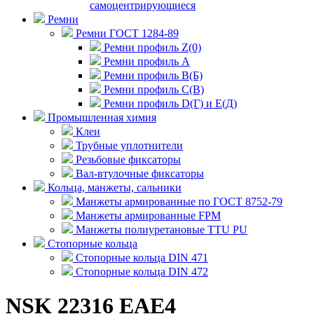
самоцентрирующиеся
Ремни
Ремни ГОСТ 1284-89
Ремни профиль Z(0)
Ремни профиль А
Ремни профиль В(Б)
Ремни профиль С(В)
Ремни профиль D(Г) и E(Д)
Промышленная химия
Клеи
Трубные уплотнители
Резьбовые фиксаторы
Вал-втулочные фиксаторы
Кольца, манжеты, сальники
Манжеты армированные по ГОСТ 8752-79
Манжеты армированные FPM
Манжеты полиуретановые TTU PU
Стопорные кольца
Стопорные кольца DIN 471
Стопорные кольца DIN 472
NSK 22316 EAE4