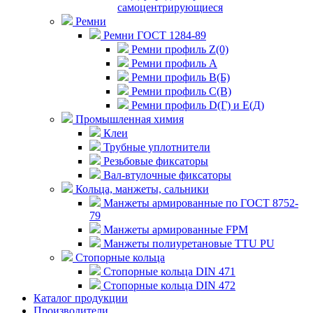
самоцентрирующиеся
Ремни
Ремни ГОСТ 1284-89
Ремни профиль Z(0)
Ремни профиль А
Ремни профиль В(Б)
Ремни профиль С(В)
Ремни профиль D(Г) и E(Д)
Промышленная химия
Клеи
Трубные уплотнители
Резьбовые фиксаторы
Вал-втулочные фиксаторы
Кольца, манжеты, сальники
Манжеты армированные по ГОСТ 8752-
79
Манжеты армированные FPM
Манжеты полиуретановые TTU PU
Стопорные кольца
Стопорные кольца DIN 471
Стопорные кольца DIN 472
Каталог продукции
Производители