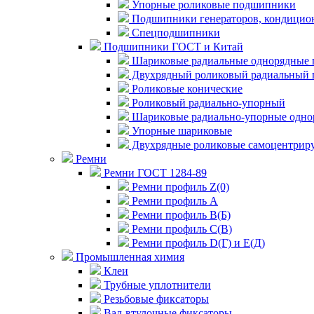
Упорные роликовые подшипники
Подшипники генераторов, кондицион
Спецподшипники
Подшипники ГОСТ и Китай
Шариковые радиальные однорядные 
Двухрядный роликовый радиальный 
Роликовые конические
Роликовый радиально-упорный
Шариковые радиально-упорные одно
Упорные шариковые
Двухрядные роликовые самоцентрир
Ремни
Ремни ГОСТ 1284-89
Ремни профиль Z(0)
Ремни профиль А
Ремни профиль В(Б)
Ремни профиль С(В)
Ремни профиль D(Г) и E(Д)
Промышленная химия
Клеи
Трубные уплотнители
Резьбовые фиксаторы
Вал-втулочные фиксаторы