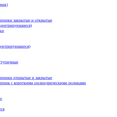
ник)
пники закрытые и открытые
оцентрирующиеся)
ки
центрирующиеся)
ступичные
пники открытые и закрытые
пник с короткими цилиндрическими роликами
е
еся