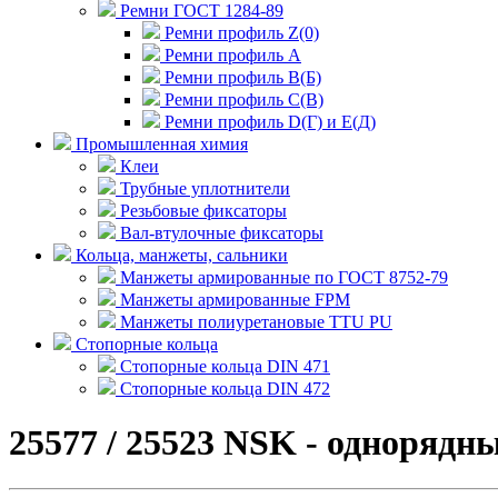
Ремни ГОСТ 1284-89
Ремни профиль Z(0)
Ремни профиль А
Ремни профиль В(Б)
Ремни профиль С(В)
Ремни профиль D(Г) и E(Д)
Промышленная химия
Клеи
Трубные уплотнители
Резьбовые фиксаторы
Вал-втулочные фиксаторы
Кольца, манжеты, сальники
Манжеты армированные по ГОСТ 8752-79
Манжеты армированные FPM
Манжеты полиуретановые TTU PU
Стопорные кольца
Стопорные кольца DIN 471
Стопорные кольца DIN 472
25577 / 25523 NSK - одноряд