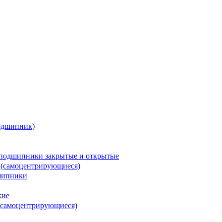
одшипник)
подшипники закрытые и открытые
 (самоцентрирующиеся)
шипники
кие
(самоцентрирующиеся)