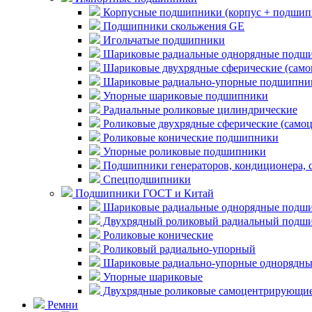
Корпусные подшипники (корпус + подшип
Подшипники скольжения GE
Игольчатые подшипники
Шариковые радиальные однорядные подши
Шариковые двухрядные сферические (сам
Шариковые радиально-упорные подшипни
Упорные шариковые подшипники
Радиальные роликовые цилиндрические
Роликовые двухрядные сферические (само
Роликовые конические подшипники
Упорные роликовые подшипники
Подшипники генераторов, кондиционера, 
Спецподшипники
Подшипники ГОСТ и Китай
Шариковые радиальные однорядные подши
Двухрядный роликовый радиальный подши
Роликовые конические
Роликовый радиально-упорный
Шариковые радиально-упорные однорядны
Упорные шариковые
Двухрядные роликовые самоцентрирующи
Ремни