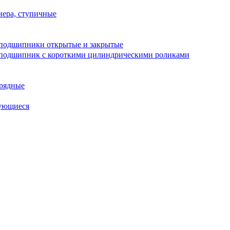
ера, ступичные
подшипники открытые и закрытые
подшипник с короткими цилиндрическими роликами
рядные
ующиеся