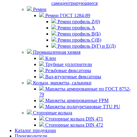
самоцентрирующиеся
Ремни
Ремни ГОСТ 1284-89
Ремни профиль Z(0)
Ремни профиль А
Ремни профиль В(Б)
Ремни профиль С(В)
Ремни профиль D(Г) и E(Д)
Промышленная химия
Клеи
Трубные уплотнители
Резьбовые фиксаторы
Вал-втулочные фиксаторы
Кольца, манжеты, сальники
Манжеты армированные по ГОСТ 8752-
79
Манжеты армированные FPM
Манжеты полиуретановые TTU PU
Стопорные кольца
Стопорные кольца DIN 471
Стопорные кольца DIN 472
Каталог продукции
Производители