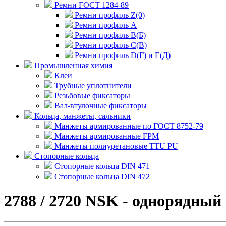
Ремни ГОСТ 1284-89
Ремни профиль Z(0)
Ремни профиль А
Ремни профиль В(Б)
Ремни профиль С(В)
Ремни профиль D(Г) и E(Д)
Промышленная химия
Клеи
Трубные уплотнители
Резьбовые фиксаторы
Вал-втулочные фиксаторы
Кольца, манжеты, сальники
Манжеты армированные по ГОСТ 8752-79
Манжеты армированные FPM
Манжеты полиуретановые TTU PU
Стопорные кольца
Стопорные кольца DIN 471
Стопорные кольца DIN 472
2788 / 2720 NSK - однорядны