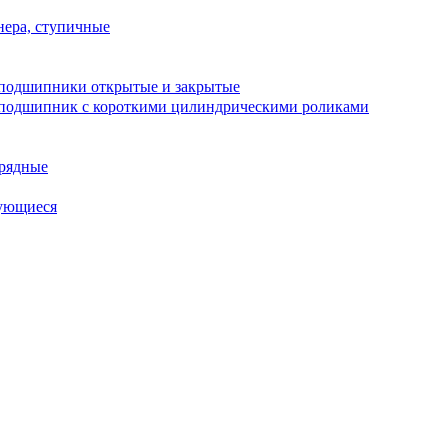
ера, ступичные
подшипники открытые и закрытые
подшипник с короткими цилиндрическими роликами
рядные
ующиеся