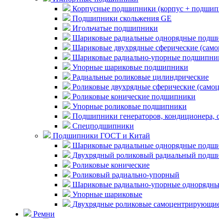
Корпусные подшипники (корпус + подшип
Подшипники скольжения GE
Игольчатые подшипники
Шариковые радиальные однорядные подши
Шариковые двухрядные сферические (сам
Шариковые радиально-упорные подшипни
Упорные шариковые подшипники
Радиальные роликовые цилиндрические
Роликовые двухрядные сферические (само
Роликовые конические подшипники
Упорные роликовые подшипники
Подшипники генераторов, кондиционера, 
Спецподшипники
Подшипники ГОСТ и Китай
Шариковые радиальные однорядные подши
Двухрядный роликовый радиальный подши
Роликовые конические
Роликовый радиально-упорный
Шариковые радиально-упорные однорядны
Упорные шариковые
Двухрядные роликовые самоцентрирующи
Ремни