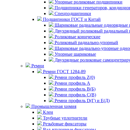
Упорные роликовые подшипники
Подшипники генераторов, кондицион
Спецподшипники
Подшипники ГОСТ и Китай
Шариковые радиальные однорядные 
Двухрядный роликовый радиальный 
Роликовые конические
Роликовый радиально-упорный
Шариковые радиально-упорные одно
Упорные шариковые
Двухрядные роликовые самоцентрир
Ремни
Ремни ГОСТ 1284-89
Ремни профиль Z(0)
Ремни профиль А
Ремни профиль В(Б)
Ремни профиль С(В)
Ремни профиль D(Г) и E(Д)
Промышленная химия
Клеи
Трубные уплотнители
Резьбовые фиксаторы
Вал-втулочные фиксаторы