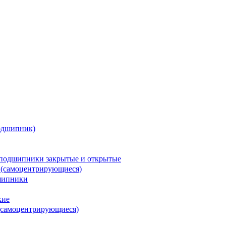
одшипник)
подшипники закрытые и открытые
 (самоцентрирующиеся)
шипники
кие
(самоцентрирующиеся)