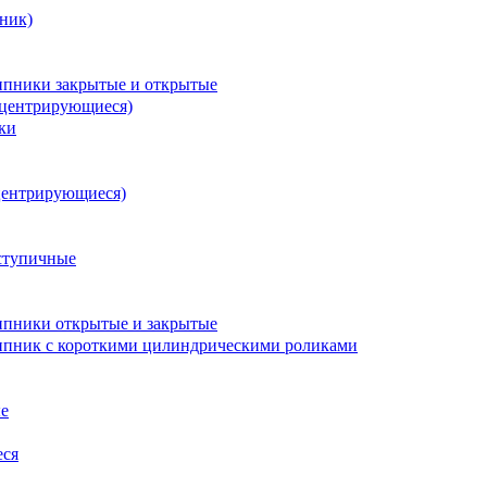
ник)
пники закрытые и открытые
оцентрирующиеся)
ки
центрирующиеся)
ступичные
пники открытые и закрытые
пник с короткими цилиндрическими роликами
е
еся