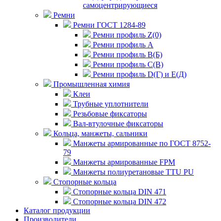
самоцентрирующиеся
Ремни
Ремни ГОСТ 1284-89
Ремни профиль Z(0)
Ремни профиль А
Ремни профиль В(Б)
Ремни профиль С(В)
Ремни профиль D(Г) и E(Д)
Промышленная химия
Клеи
Трубные уплотнители
Резьбовые фиксаторы
Вал-втулочные фиксаторы
Кольца, манжеты, сальники
Манжеты армированные по ГОСТ 8752-
79
Манжеты армированные FPM
Манжеты полиуретановые TTU PU
Стопорные кольца
Стопорные кольца DIN 471
Стопорные кольца DIN 472
Каталог продукции
Производители