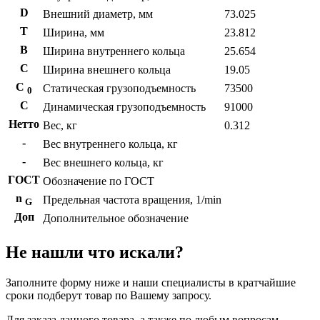
D
Внешний диаметр, мм
73.025
T
Ширина, мм
23.812
B
Ширина внутреннего кольца
25.654
С
Ширина внешнего кольца
19.05
С
Статическая грузоподъемность
73500
0
C
Динамическая грузоподъемность
91000
Нетто
Вес, кг
0.312
-
Вес внутреннего кольца, кг
-
Вес внешнего кольца, кг
ГОСТ
Обозначение по ГОСТ
n
Предельная частота вращения, 1/min
G
Доп
Дополнительное обозначение
Не нашли что искали?
Заполните форму ниже и наши специалисты в кратчайшие
сроки подберут товар по Вашему запросу.
Для заказа данного товара, а также по любым вопросам