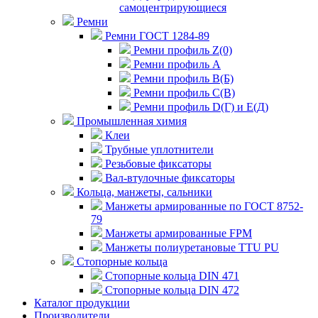
самоцентрирующиеся
Ремни
Ремни ГОСТ 1284-89
Ремни профиль Z(0)
Ремни профиль А
Ремни профиль В(Б)
Ремни профиль С(В)
Ремни профиль D(Г) и E(Д)
Промышленная химия
Клеи
Трубные уплотнители
Резьбовые фиксаторы
Вал-втулочные фиксаторы
Кольца, манжеты, сальники
Манжеты армированные по ГОСТ 8752-
79
Манжеты армированные FPM
Манжеты полиуретановые TTU PU
Стопорные кольца
Стопорные кольца DIN 471
Стопорные кольца DIN 472
Каталог продукции
Производители