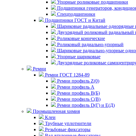
Упорные роликовые подшипники
Подшипники генераторов, кондицион
Спецподшипники
Подшипники ГОСТ и Китай
Шариковые радиальные однорядные 
Двухрядный роликовый радиальный 
Роликовые конические
Роликовый радиально-упорный
Шариковые радиально-упорные одно
Упорные шариковые
Двухрядные роликовые самоцентрир
Ремни
Ремни ГОСТ 1284-89
Ремни профиль Z(0)
Ремни профиль А
Ремни профиль В(Б)
Ремни профиль С(В)
Ремни профиль D(Г) и E(Д)
Промышленная химия
Клеи
Трубные уплотнители
Резьбовые фиксаторы
Вал-втулочные фиксаторы