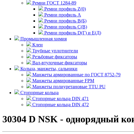
Ремни ГОСТ 1284-89
Ремни профиль Z(0)
Ремни профиль А
Ремни профиль В(Б)
Ремни профиль С(В)
Ремни профиль D(Г) и E(Д)
Промышленная химия
Клеи
Трубные уплотнители
Резьбовые фиксаторы
Вал-втулочные фиксаторы
Кольца, манжеты, сальники
Манжеты армированные по ГОСТ 8752-79
Манжеты армированные FPM
Манжеты полиуретановые TTU PU
Стопорные кольца
Стопорные кольца DIN 471
Стопорные кольца DIN 472
30304 D NSK - однорядный к