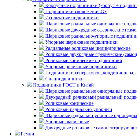
Корпусные подшипники (корпус + подшип
Подшипники скольжения GE
Игольчатые подшипники
Шариковые радиальные однорядные подши
Шариковые двухрядные сферические (сам
Шариковые радиально-упорные подшипни
Упорные шариковые подшипники
Радиальные роликовые цилиндрические
Роликовые двухрядные сферические (само
Роликовые конические подшипники
Упорные роликовые подшипники
Подшипники генераторов, кондиционера, 
Спецподшипники
Подшипники ГОСТ и Китай
Шариковые радиальные однорядные подши
Двухрядный роликовый радиальный подши
Роликовые конические
Роликовый радиально-упорный
Шариковые радиально-упорные однорядны
Упорные шариковые
Двухрядные роликовые самоцентрирующи
Ремни