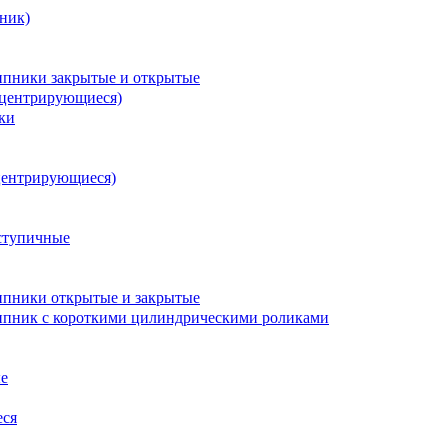
ник)
пники закрытые и открытые
оцентрирующиеся)
ки
центрирующиеся)
ступичные
пники открытые и закрытые
пник с короткими цилиндрическими роликами
е
еся