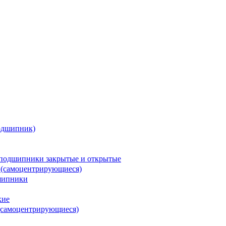
одшипник)
подшипники закрытые и открытые
 (самоцентрирующиеся)
шипники
кие
(самоцентрирующиеся)