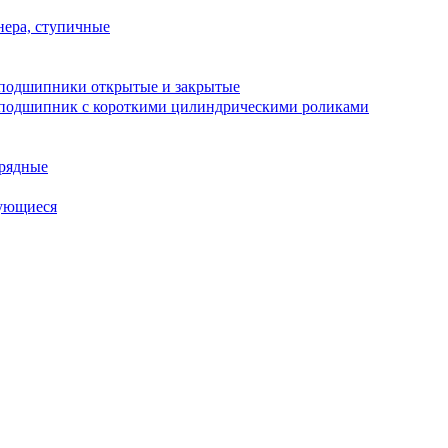
ера, ступичные
подшипники открытые и закрытые
подшипник с короткими цилиндрическими роликами
рядные
ующиеся