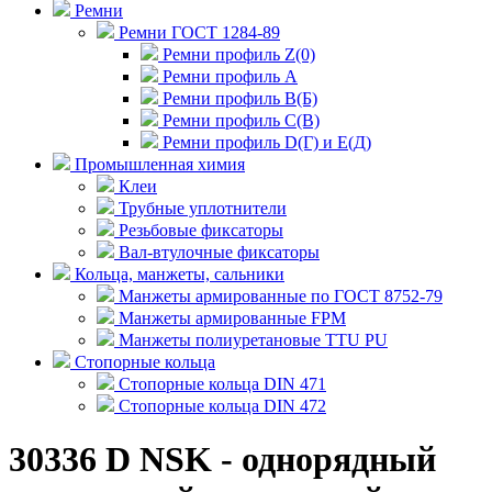
Ремни
Ремни ГОСТ 1284-89
Ремни профиль Z(0)
Ремни профиль А
Ремни профиль В(Б)
Ремни профиль С(В)
Ремни профиль D(Г) и E(Д)
Промышленная химия
Клеи
Трубные уплотнители
Резьбовые фиксаторы
Вал-втулочные фиксаторы
Кольца, манжеты, сальники
Манжеты армированные по ГОСТ 8752-79
Манжеты армированные FPM
Манжеты полиуретановые TTU PU
Стопорные кольца
Стопорные кольца DIN 471
Стопорные кольца DIN 472
30336 D NSK - однорядный