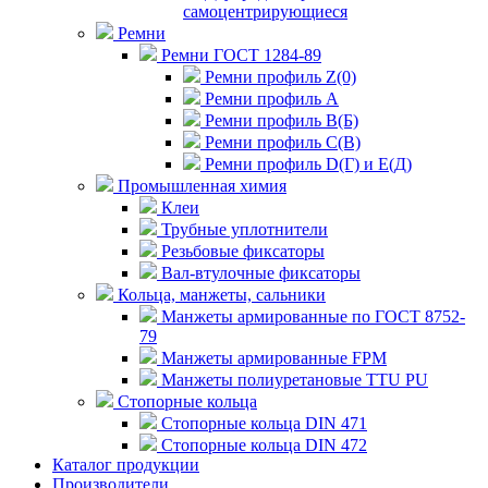
самоцентрирующиеся
Ремни
Ремни ГОСТ 1284-89
Ремни профиль Z(0)
Ремни профиль А
Ремни профиль В(Б)
Ремни профиль С(В)
Ремни профиль D(Г) и E(Д)
Промышленная химия
Клеи
Трубные уплотнители
Резьбовые фиксаторы
Вал-втулочные фиксаторы
Кольца, манжеты, сальники
Манжеты армированные по ГОСТ 8752-
79
Манжеты армированные FPM
Манжеты полиуретановые TTU PU
Стопорные кольца
Стопорные кольца DIN 471
Стопорные кольца DIN 472
Каталог продукции
Производители