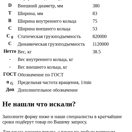
D
Внешний диаметр, мм
380
T
Ширина, мм
83
B
Ширина внутреннего кольца
75
С
Ширина внешнего кольца
53
С
Статическая грузоподъемность
820000
0
C
Динамическая грузоподъемность
1120000
Нетто
Вес, кг
38.5
-
Вес внутреннего кольца, кг
-
Вес внешнего кольца, кг
ГОСТ
Обозначение по ГОСТ
n
Предельная частота вращения, 1/min
G
Доп
Дополнительное обозначение
Не нашли что искали?
Заполните форму ниже и наши специалисты в кратчайшие
сроки подберут товар по Вашему запросу.
Для заказа данного товара, а также по любым вопросам