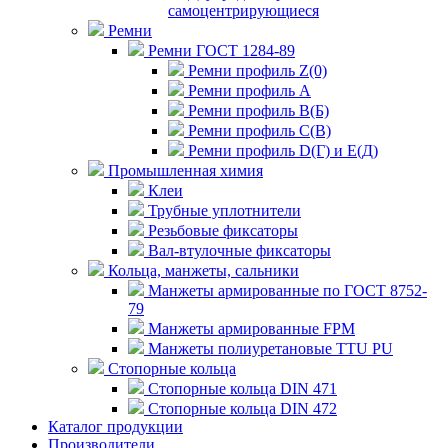
самоцентрирующиеся
Ремни
Ремни ГОСТ 1284-89
Ремни профиль Z(0)
Ремни профиль А
Ремни профиль В(Б)
Ремни профиль С(В)
Ремни профиль D(Г) и E(Д)
Промышленная химия
Клеи
Трубные уплотнители
Резьбовые фиксаторы
Вал-втулочные фиксаторы
Кольца, манжеты, сальники
Манжеты армированные по ГОСТ 8752-
79
Манжеты армированные FPM
Манжеты полиуретановые TTU PU
Стопорные кольца
Стопорные кольца DIN 471
Стопорные кольца DIN 472
Каталог продукции
Производители