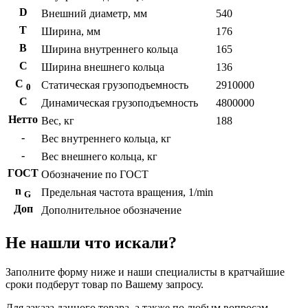
D
Внешний диаметр, мм
540
T
Ширина, мм
176
B
Ширина внутреннего кольца
165
С
Ширина внешнего кольца
136
С
Статическая грузоподъемность
2910000
0
C
Динамическая грузоподъемность
4800000
Нетто
Вес, кг
188
-
Вес внутреннего кольца, кг
-
Вес внешнего кольца, кг
ГОСТ
Обозначение по ГОСТ
n
Предельная частота вращения, 1/min
G
Доп
Дополнительное обозначение
Не нашли что искали?
Заполните форму ниже и наши специалисты в кратчайшие
сроки подберут товар по Вашему запросу.
Для заказа данного товара, а также по любым вопросам