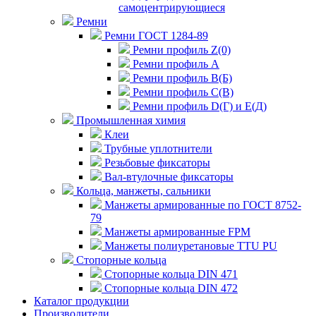
самоцентрирующиеся
Ремни
Ремни ГОСТ 1284-89
Ремни профиль Z(0)
Ремни профиль А
Ремни профиль В(Б)
Ремни профиль С(В)
Ремни профиль D(Г) и E(Д)
Промышленная химия
Клеи
Трубные уплотнители
Резьбовые фиксаторы
Вал-втулочные фиксаторы
Кольца, манжеты, сальники
Манжеты армированные по ГОСТ 8752-
79
Манжеты армированные FPM
Манжеты полиуретановые TTU PU
Стопорные кольца
Стопорные кольца DIN 471
Стопорные кольца DIN 472
Каталог продукции
Производители