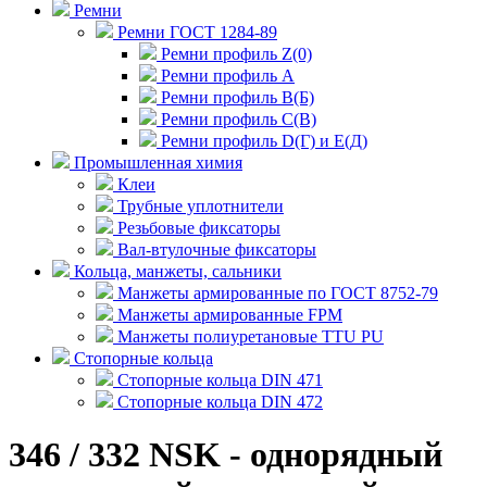
Ремни
Ремни ГОСТ 1284-89
Ремни профиль Z(0)
Ремни профиль А
Ремни профиль В(Б)
Ремни профиль С(В)
Ремни профиль D(Г) и E(Д)
Промышленная химия
Клеи
Трубные уплотнители
Резьбовые фиксаторы
Вал-втулочные фиксаторы
Кольца, манжеты, сальники
Манжеты армированные по ГОСТ 8752-79
Манжеты армированные FPM
Манжеты полиуретановые TTU PU
Стопорные кольца
Стопорные кольца DIN 471
Стопорные кольца DIN 472
346 / 332 NSK - однорядный