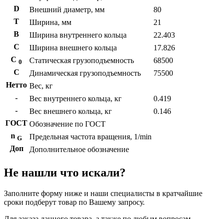
D
Внешний диаметр, мм
80
T
Ширина, мм
21
B
Ширина внутреннего кольца
22.403
С
Ширина внешнего кольца
17.826
С
Статическая грузоподъемность
68500
0
C
Динамическая грузоподъемность
75500
Нетто
Вес, кг
-
Вес внутреннего кольца, кг
0.419
-
Вес внешнего кольца, кг
0.146
ГОСТ
Обозначение по ГОСТ
n
Предельная частота вращения, 1/min
G
Доп
Дополнительное обозначение
Не нашли что искали?
Заполните форму ниже и наши специалисты в кратчайшие
сроки подберут товар по Вашему запросу.
Для заказа данного товара, а также по любым вопросам