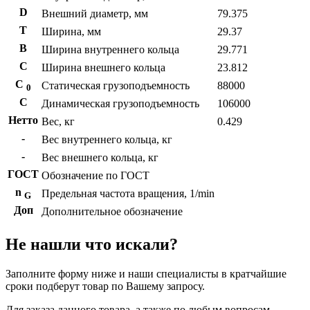
D
Внешний диаметр, мм
79.375
T
Ширина, мм
29.37
B
Ширина внутреннего кольца
29.771
С
Ширина внешнего кольца
23.812
С
Статическая грузоподъемность
88000
0
C
Динамическая грузоподъемность
106000
Нетто
Вес, кг
0.429
-
Вес внутреннего кольца, кг
-
Вес внешнего кольца, кг
ГОСТ
Обозначение по ГОСТ
n
Предельная частота вращения, 1/min
G
Доп
Дополнительное обозначение
Не нашли что искали?
Заполните форму ниже и наши специалисты в кратчайшие
сроки подберут товар по Вашему запросу.
Для заказа данного товара, а также по любым вопросам