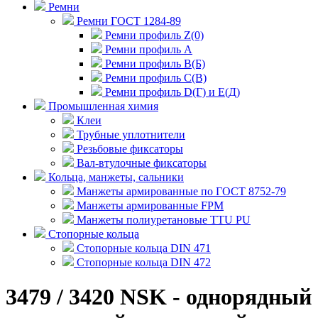
Ремни
Ремни ГОСТ 1284-89
Ремни профиль Z(0)
Ремни профиль А
Ремни профиль В(Б)
Ремни профиль С(В)
Ремни профиль D(Г) и E(Д)
Промышленная химия
Клеи
Трубные уплотнители
Резьбовые фиксаторы
Вал-втулочные фиксаторы
Кольца, манжеты, сальники
Манжеты армированные по ГОСТ 8752-79
Манжеты армированные FPM
Манжеты полиуретановые TTU PU
Стопорные кольца
Стопорные кольца DIN 471
Стопорные кольца DIN 472
3479 / 3420 NSK - однорядный