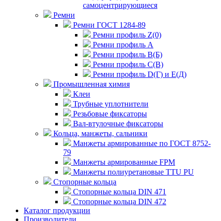
самоцентрирующиеся
Ремни
Ремни ГОСТ 1284-89
Ремни профиль Z(0)
Ремни профиль А
Ремни профиль В(Б)
Ремни профиль С(В)
Ремни профиль D(Г) и E(Д)
Промышленная химия
Клеи
Трубные уплотнители
Резьбовые фиксаторы
Вал-втулочные фиксаторы
Кольца, манжеты, сальники
Манжеты армированные по ГОСТ 8752-
79
Манжеты армированные FPM
Манжеты полиуретановые TTU PU
Стопорные кольца
Стопорные кольца DIN 471
Стопорные кольца DIN 472
Каталог продукции
Производители