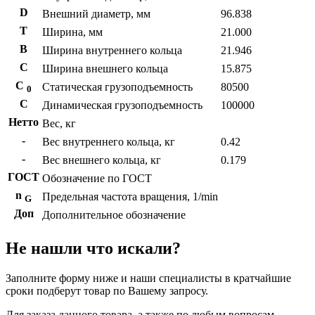
D
Внешний диаметр, мм
96.838
T
Ширина, мм
21.000
B
Ширина внутреннего кольца
21.946
С
Ширина внешнего кольца
15.875
С
Статическая грузоподъемность
80500
0
C
Динамическая грузоподъемность
100000
Нетто
Вес, кг
-
Вес внутреннего кольца, кг
0.42
-
Вес внешнего кольца, кг
0.179
ГОСТ
Обозначение по ГОСТ
n
Предельная частота вращения, 1/min
G
Доп
Дополнительное обозначение
Не нашли что искали?
Заполните форму ниже и наши специалисты в кратчайшие
сроки подберут товар по Вашему запросу.
Для заказа данного товара, а также по любым вопросам