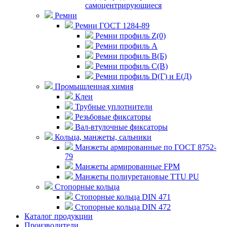
самоцентрирующиеся
Ремни
Ремни ГОСТ 1284-89
Ремни профиль Z(0)
Ремни профиль А
Ремни профиль В(Б)
Ремни профиль С(В)
Ремни профиль D(Г) и E(Д)
Промышленная химия
Клеи
Трубные уплотнители
Резьбовые фиксаторы
Вал-втулочные фиксаторы
Кольца, манжеты, сальники
Манжеты армированные по ГОСТ 8752-
79
Манжеты армированные FPM
Манжеты полиуретановые TTU PU
Стопорные кольца
Стопорные кольца DIN 471
Стопорные кольца DIN 472
Каталог продукции
Производители