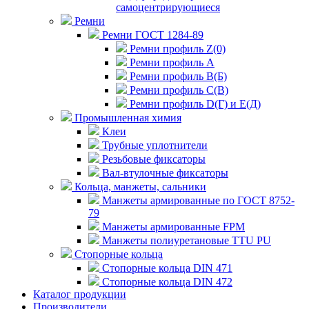
самоцентрирующиеся
Ремни
Ремни ГОСТ 1284-89
Ремни профиль Z(0)
Ремни профиль А
Ремни профиль В(Б)
Ремни профиль С(В)
Ремни профиль D(Г) и E(Д)
Промышленная химия
Клеи
Трубные уплотнители
Резьбовые фиксаторы
Вал-втулочные фиксаторы
Кольца, манжеты, сальники
Манжеты армированные по ГОСТ 8752-
79
Манжеты армированные FPM
Манжеты полиуретановые TTU PU
Стопорные кольца
Стопорные кольца DIN 471
Стопорные кольца DIN 472
Каталог продукции
Производители