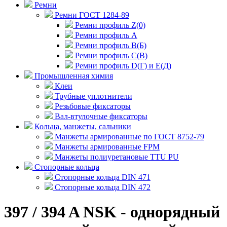
Ремни
Ремни ГОСТ 1284-89
Ремни профиль Z(0)
Ремни профиль А
Ремни профиль В(Б)
Ремни профиль С(В)
Ремни профиль D(Г) и E(Д)
Промышленная химия
Клеи
Трубные уплотнители
Резьбовые фиксаторы
Вал-втулочные фиксаторы
Кольца, манжеты, сальники
Манжеты армированные по ГОСТ 8752-79
Манжеты армированные FPM
Манжеты полиуретановые TTU PU
Стопорные кольца
Стопорные кольца DIN 471
Стопорные кольца DIN 472
397 / 394 A NSK - однорядный