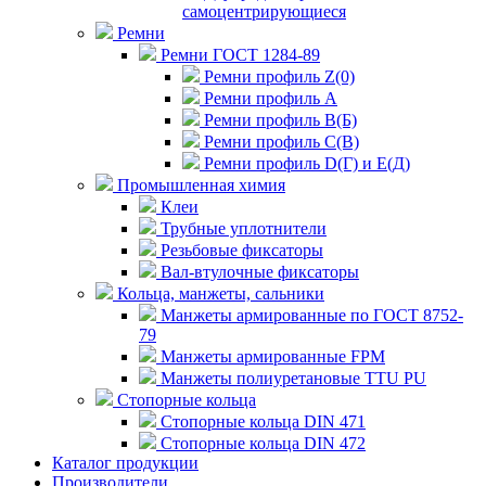
самоцентрирующиеся
Ремни
Ремни ГОСТ 1284-89
Ремни профиль Z(0)
Ремни профиль А
Ремни профиль В(Б)
Ремни профиль С(В)
Ремни профиль D(Г) и E(Д)
Промышленная химия
Клеи
Трубные уплотнители
Резьбовые фиксаторы
Вал-втулочные фиксаторы
Кольца, манжеты, сальники
Манжеты армированные по ГОСТ 8752-
79
Манжеты армированные FPM
Манжеты полиуретановые TTU PU
Стопорные кольца
Стопорные кольца DIN 471
Стопорные кольца DIN 472
Каталог продукции
Производители