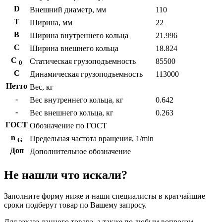
D
Внешний диаметр, мм
110
T
Ширина, мм
22
B
Ширина внутреннего кольца
21.996
С
Ширина внешнего кольца
18.824
С
Статическая грузоподъемность
85500
0
C
Динамическая грузоподъемность
113000
Нетто
Вес, кг
-
Вес внутреннего кольца, кг
0.642
-
Вес внешнего кольца, кг
0.263
ГОСТ
Обозначение по ГОСТ
n
Предельная частота вращения, 1/min
G
Доп
Дополнительное обозначение
Не нашли что искали?
Заполните форму ниже и наши специалисты в кратчайшие
сроки подберут товар по Вашему запросу.
Для заказа данного товара, а также по любым вопросам