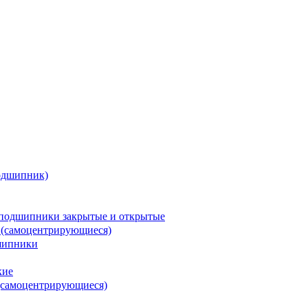
одшипник)
подшипники закрытые и открытые
 (самоцентрирующиеся)
шипники
кие
(самоцентрирующиеся)