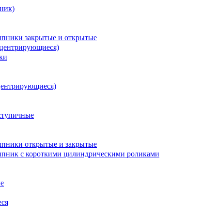
ник)
пники закрытые и открытые
оцентрирующиеся)
ки
центрирующиеся)
ступичные
пники открытые и закрытые
пник с короткими цилиндрическими роликами
е
еся