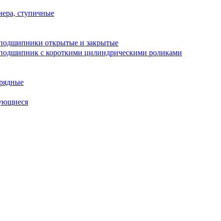
ера, ступичные
подшипники открытые и закрытые
подшипник с короткими цилиндрическими роликами
рядные
ующиеся