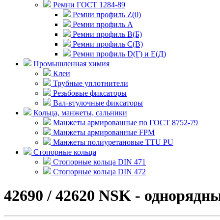
Ремни ГОСТ 1284-89
Ремни профиль Z(0)
Ремни профиль А
Ремни профиль В(Б)
Ремни профиль С(В)
Ремни профиль D(Г) и E(Д)
Промышленная химия
Клеи
Трубные уплотнители
Резьбовые фиксаторы
Вал-втулочные фиксаторы
Кольца, манжеты, сальники
Манжеты армированные по ГОСТ 8752-79
Манжеты армированные FPM
Манжеты полиуретановые TTU PU
Стопорные кольца
Стопорные кольца DIN 471
Стопорные кольца DIN 472
42690 / 42620 NSK - одноряд