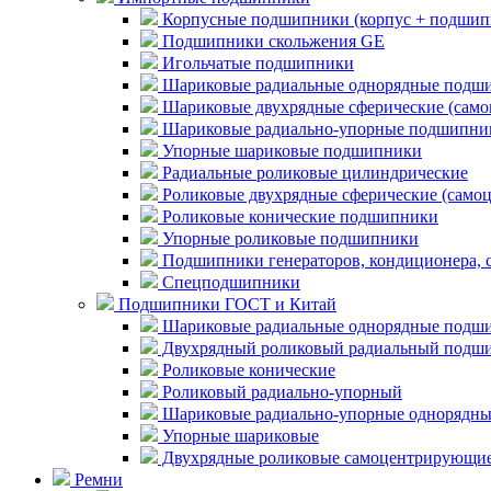
Корпусные подшипники (корпус + подшип
Подшипники скольжения GE
Игольчатые подшипники
Шариковые радиальные однорядные подши
Шариковые двухрядные сферические (сам
Шариковые радиально-упорные подшипни
Упорные шариковые подшипники
Радиальные роликовые цилиндрические
Роликовые двухрядные сферические (само
Роликовые конические подшипники
Упорные роликовые подшипники
Подшипники генераторов, кондиционера, 
Спецподшипники
Подшипники ГОСТ и Китай
Шариковые радиальные однорядные подши
Двухрядный роликовый радиальный подши
Роликовые конические
Роликовый радиально-упорный
Шариковые радиально-упорные однорядны
Упорные шариковые
Двухрядные роликовые самоцентрирующи
Ремни