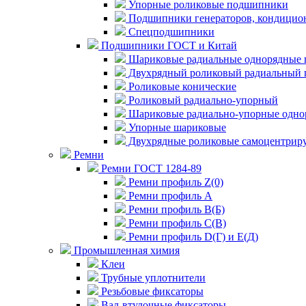
Упорные роликовые подшипники
Подшипники генераторов, кондицион
Спецподшипники
Подшипники ГОСТ и Китай
Шариковые радиальные однорядные 
Двухрядный роликовый радиальный 
Роликовые конические
Роликовый радиально-упорный
Шариковые радиально-упорные одно
Упорные шариковые
Двухрядные роликовые самоцентрир
Ремни
Ремни ГОСТ 1284-89
Ремни профиль Z(0)
Ремни профиль А
Ремни профиль В(Б)
Ремни профиль С(В)
Ремни профиль D(Г) и E(Д)
Промышленная химия
Клеи
Трубные уплотнители
Резьбовые фиксаторы
Вал-втулочные фиксаторы