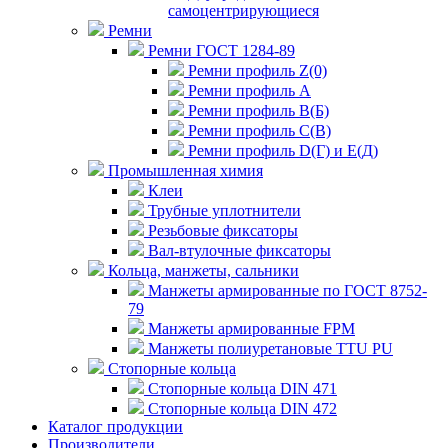
самоцентрирующиеся
Ремни
Ремни ГОСТ 1284-89
Ремни профиль Z(0)
Ремни профиль А
Ремни профиль В(Б)
Ремни профиль С(В)
Ремни профиль D(Г) и E(Д)
Промышленная химия
Клеи
Трубные уплотнители
Резьбовые фиксаторы
Вал-втулочные фиксаторы
Кольца, манжеты, сальники
Манжеты армированные по ГОСТ 8752-
79
Манжеты армированные FPM
Манжеты полиуретановые TTU PU
Стопорные кольца
Стопорные кольца DIN 471
Стопорные кольца DIN 472
Каталог продукции
Производители