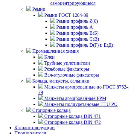
самоцентрирующиеся
Ремни
Ремни ГОСТ 1284-89
Ремни профиль Z(0)
Ремни профиль А
Ремни профиль В(Б)
Ремни профиль С(В)
Ремни профиль D(Г) и E(Д)
Промышленная химия
Клеи
Трубные уплотнители
Резьбовые фиксаторы
Вал-втулочные фиксаторы
Кольца, манжеты, сальники
Манжеты армированные по ГОСТ 8752-
79
Манжеты армированные FPM
Манжеты полиуретановые TTU PU
Стопорные кольца
Стопорные кольца DIN 471
Стопорные кольца DIN 472
Каталог продукции
Производители