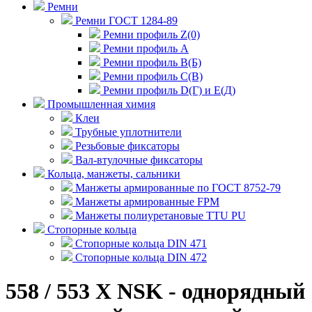
Ремни
Ремни ГОСТ 1284-89
Ремни профиль Z(0)
Ремни профиль А
Ремни профиль В(Б)
Ремни профиль С(В)
Ремни профиль D(Г) и E(Д)
Промышленная химия
Клеи
Трубные уплотнители
Резьбовые фиксаторы
Вал-втулочные фиксаторы
Кольца, манжеты, сальники
Манжеты армированные по ГОСТ 8752-79
Манжеты армированные FPM
Манжеты полиуретановые TTU PU
Стопорные кольца
Стопорные кольца DIN 471
Стопорные кольца DIN 472
558 / 553 X NSK - однорядный