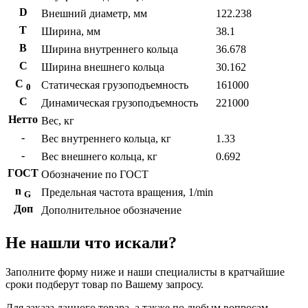
D
Внешний диаметр, мм
122.238
T
Ширина, мм
38.1
B
Ширина внутреннего кольца
36.678
С
Ширина внешнего кольца
30.162
С
Статическая грузоподъемность
161000
0
C
Динамическая грузоподъемность
221000
Нетто
Вес, кг
-
Вес внутреннего кольца, кг
1.33
-
Вес внешнего кольца, кг
0.692
ГОСТ
Обозначение по ГОСТ
n
Предельная частота вращения, 1/min
G
Доп
Дополнительное обозначение
Не нашли что искали?
Заполните форму ниже и наши специалисты в кратчайшие
сроки подберут товар по Вашему запросу.
Для заказа данного товара, а также по любым вопросам