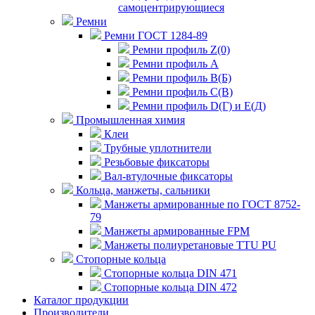
самоцентрирующиеся
Ремни
Ремни ГОСТ 1284-89
Ремни профиль Z(0)
Ремни профиль А
Ремни профиль В(Б)
Ремни профиль С(В)
Ремни профиль D(Г) и E(Д)
Промышленная химия
Клеи
Трубные уплотнители
Резьбовые фиксаторы
Вал-втулочные фиксаторы
Кольца, манжеты, сальники
Манжеты армированные по ГОСТ 8752-
79
Манжеты армированные FPM
Манжеты полиуретановые TTU PU
Стопорные кольца
Стопорные кольца DIN 471
Стопорные кольца DIN 472
Каталог продукции
Производители