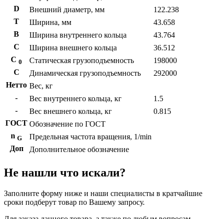
D
Внешний диаметр, мм
122.238
T
Ширина, мм
43.658
B
Ширина внутреннего кольца
43.764
С
Ширина внешнего кольца
36.512
С
Статическая грузоподъемность
198000
0
C
Динамическая грузоподъемность
292000
Нетто
Вес, кг
-
Вес внутреннего кольца, кг
1.5
-
Вес внешнего кольца, кг
0.815
ГОСТ
Обозначение по ГОСТ
n
Предельная частота вращения, 1/min
G
Доп
Дополнительное обозначение
Не нашли что искали?
Заполните форму ниже и наши специалисты в кратчайшие
сроки подберут товар по Вашему запросу.
Для заказа данного товара, а также по любым вопросам