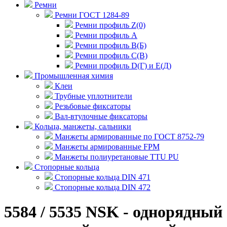
Ремни
Ремни ГОСТ 1284-89
Ремни профиль Z(0)
Ремни профиль А
Ремни профиль В(Б)
Ремни профиль С(В)
Ремни профиль D(Г) и E(Д)
Промышленная химия
Клеи
Трубные уплотнители
Резьбовые фиксаторы
Вал-втулочные фиксаторы
Кольца, манжеты, сальники
Манжеты армированные по ГОСТ 8752-79
Манжеты армированные FPM
Манжеты полиуретановые TTU PU
Стопорные кольца
Стопорные кольца DIN 471
Стопорные кольца DIN 472
5584 / 5535 NSK - однорядный