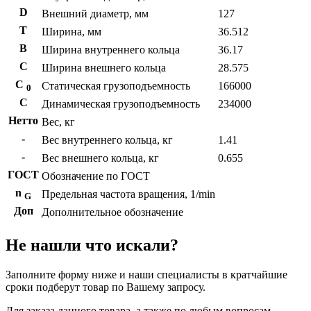
D
Внешний диаметр, мм
127
T
Ширина, мм
36.512
B
Ширина внутреннего кольца
36.17
С
Ширина внешнего кольца
28.575
С
Статическая грузоподъемность
166000
0
C
Динамическая грузоподъемность
234000
Нетто
Вес, кг
-
Вес внутреннего кольца, кг
1.41
-
Вес внешнего кольца, кг
0.655
ГОСТ
Обозначение по ГОСТ
n
Предельная частота вращения, 1/min
G
Доп
Дополнительное обозначение
Не нашли что искали?
Заполните форму ниже и наши специалисты в кратчайшие
сроки подберут товар по Вашему запросу.
Для заказа данного товара, а также по любым вопросам