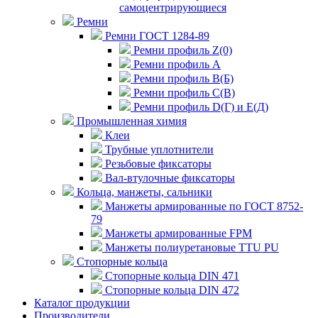
самоцентрирующиеся
Ремни
Ремни ГОСТ 1284-89
Ремни профиль Z(0)
Ремни профиль А
Ремни профиль В(Б)
Ремни профиль С(В)
Ремни профиль D(Г) и E(Д)
Промышленная химия
Клеи
Трубные уплотнители
Резьбовые фиксаторы
Вал-втулочные фиксаторы
Кольца, манжеты, сальники
Манжеты армированные по ГОСТ 8752-
79
Манжеты армированные FPM
Манжеты полиуретановые TTU PU
Стопорные кольца
Стопорные кольца DIN 471
Стопорные кольца DIN 472
Каталог продукции
Производители