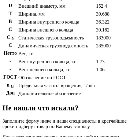
D
Внешний диаметр, мм
152.4
T
Ширина, мм
39.688
B
Ширина внутреннего кольца
36.322
С
Ширина внешнего кольца
30.162
С
Статическая грузоподъемность
183000
0
C
Динамическая грузоподъемность
285000
Нетто
Вес, кг
-
Вес внутреннего кольца, кг
1.73
-
Вес внешнего кольца, кг
1.06
ГОСТ
Обозначение по ГОСТ
n
Предельная частота вращения, 1/min
G
Доп
Дополнительное обозначение
Не нашли что искали?
Заполните форму ниже и наши специалисты в кратчайшие
сроки подберут товар по Вашему запросу.
Для заказа данного товара, а также по любым вопросам