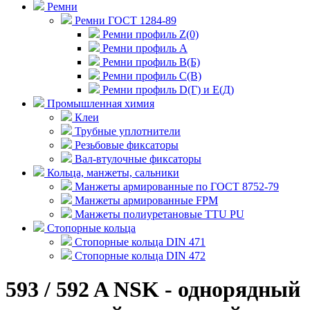
Ремни
Ремни ГОСТ 1284-89
Ремни профиль Z(0)
Ремни профиль А
Ремни профиль В(Б)
Ремни профиль С(В)
Ремни профиль D(Г) и E(Д)
Промышленная химия
Клеи
Трубные уплотнители
Резьбовые фиксаторы
Вал-втулочные фиксаторы
Кольца, манжеты, сальники
Манжеты армированные по ГОСТ 8752-79
Манжеты армированные FPM
Манжеты полиуретановые TTU PU
Стопорные кольца
Стопорные кольца DIN 471
Стопорные кольца DIN 472
593 / 592 A NSK - однорядный