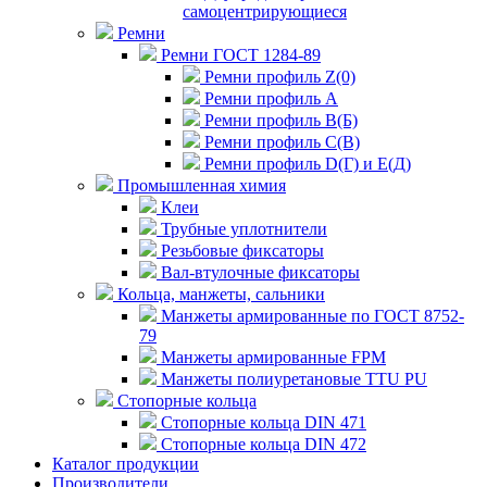
самоцентрирующиеся
Ремни
Ремни ГОСТ 1284-89
Ремни профиль Z(0)
Ремни профиль А
Ремни профиль В(Б)
Ремни профиль С(В)
Ремни профиль D(Г) и E(Д)
Промышленная химия
Клеи
Трубные уплотнители
Резьбовые фиксаторы
Вал-втулочные фиксаторы
Кольца, манжеты, сальники
Манжеты армированные по ГОСТ 8752-
79
Манжеты армированные FPM
Манжеты полиуретановые TTU PU
Стопорные кольца
Стопорные кольца DIN 471
Стопорные кольца DIN 472
Каталог продукции
Производители