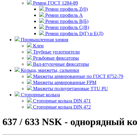
Ремни ГОСТ 1284-89
Ремни профиль Z(0)
Ремни профиль А
Ремни профиль В(Б)
Ремни профиль С(В)
Ремни профиль D(Г) и E(Д)
Промышленная химия
Клеи
Трубные уплотнители
Резьбовые фиксаторы
Вал-втулочные фиксаторы
Кольца, манжеты, сальники
Манжеты армированные по ГОСТ 8752-79
Манжеты армированные FPM
Манжеты полиуретановые TTU PU
Стопорные кольца
Стопорные кольца DIN 471
Стопорные кольца DIN 472
637 / 633 NSK - однорядный 