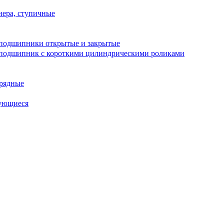
ера, ступичные
подшипники открытые и закрытые
подшипник с короткими цилиндрическими роликами
рядные
ующиеся