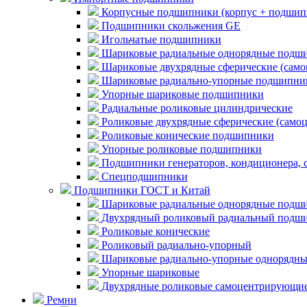
Корпусные подшипники (корпус + подшип
Подшипники скольжения GE
Игольчатые подшипники
Шариковые радиальные однорядные подши
Шариковые двухрядные сферические (сам
Шариковые радиально-упорные подшипни
Упорные шариковые подшипники
Радиальные роликовые цилиндрические
Роликовые двухрядные сферические (само
Роликовые конические подшипники
Упорные роликовые подшипники
Подшипники генераторов, кондиционера, 
Спецподшипники
Подшипники ГОСТ и Китай
Шариковые радиальные однорядные подши
Двухрядный роликовый радиальный подши
Роликовые конические
Роликовый радиально-упорный
Шариковые радиально-упорные однорядны
Упорные шариковые
Двухрядные роликовые самоцентрирующи
Ремни