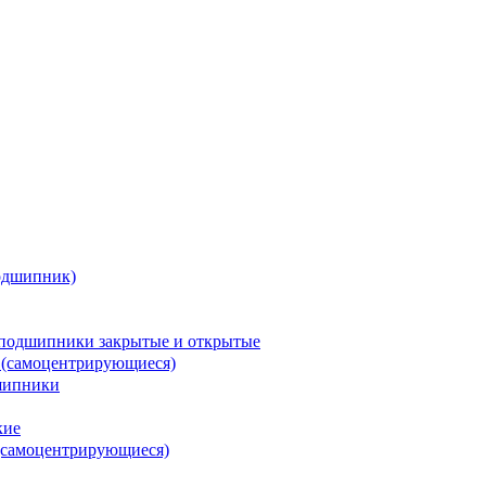
одшипник)
подшипники закрытые и открытые
 (самоцентрирующиеся)
шипники
кие
(самоцентрирующиеся)