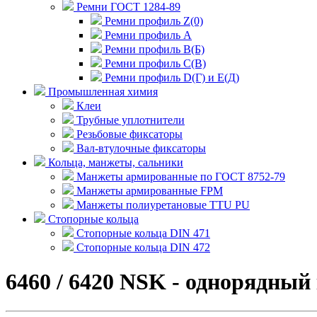
Ремни ГОСТ 1284-89
Ремни профиль Z(0)
Ремни профиль А
Ремни профиль В(Б)
Ремни профиль С(В)
Ремни профиль D(Г) и E(Д)
Промышленная химия
Клеи
Трубные уплотнители
Резьбовые фиксаторы
Вал-втулочные фиксаторы
Кольца, манжеты, сальники
Манжеты армированные по ГОСТ 8752-79
Манжеты армированные FPM
Манжеты полиуретановые TTU PU
Стопорные кольца
Стопорные кольца DIN 471
Стопорные кольца DIN 472
6460 / 6420 NSK - однорядны