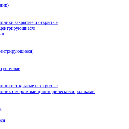
ник)
пники закрытые и открытые
оцентрирующиеся)
ки
центрирующиеся)
ступичные
пники открытые и закрытые
пник с короткими цилиндрическими роликами
е
еся