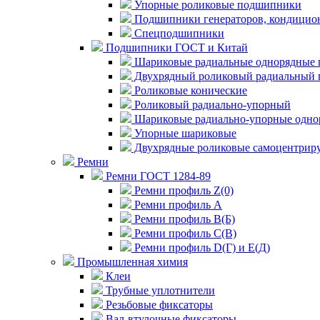
Упорные роликовые подшипники
Подшипники генераторов, кондицион
Спецподшипники
Подшипники ГОСТ и Китай
Шариковые радиальные однорядные 
Двухрядный роликовый радиальный 
Роликовые конические
Роликовый радиально-упорный
Шариковые радиально-упорные одно
Упорные шариковые
Двухрядные роликовые самоцентрир
Ремни
Ремни ГОСТ 1284-89
Ремни профиль Z(0)
Ремни профиль А
Ремни профиль В(Б)
Ремни профиль С(В)
Ремни профиль D(Г) и E(Д)
Промышленная химия
Клеи
Трубные уплотнители
Резьбовые фиксаторы
Вал-втулочные фиксаторы