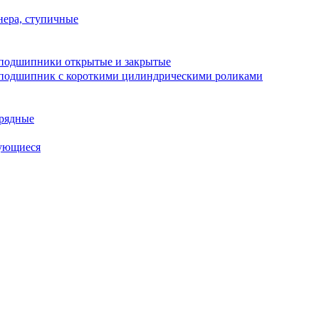
ера, ступичные
подшипники открытые и закрытые
подшипник с короткими цилиндрическими роликами
рядные
ующиеся