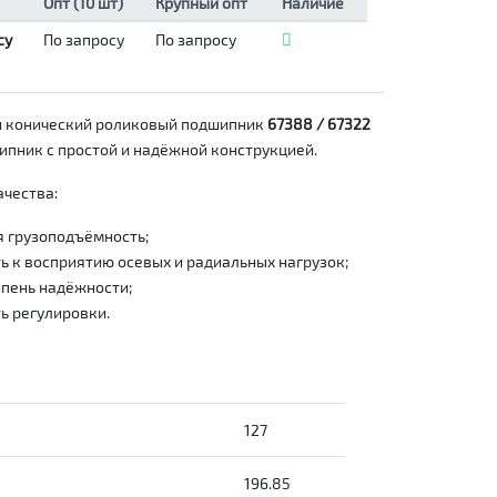
Опт (10 шт)
Крупный опт
Наличие
су
По запросу
По запросу
 конический роликовый подшипник
67388 / 67322
пник с простой и надёжной конструкцией.
чества:
 грузоподъёмность;
 к восприятию осевых и радиальных нагрузок;
пень надёжности;
ь регулировки.
127
196.85