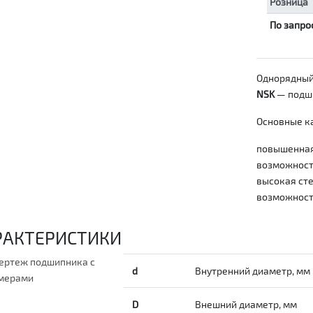
Розница
По запро
Однорядный
NSK
— подши
Основные ка
повышенная
возможность
высокая сте
возможност
РАКТЕРИСТИКИ
d
Внутренний диаметр, мм
D
Внешний диаметр, мм