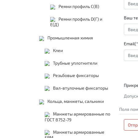
Ремни профиль С(В)
Ваш те
Ремни профиль D(Г) и
E(Д)
Промышленная химия
Email(*
Клеи
Трубные уплотнители
Резьбовые фиксаторы
Прикр
Вал-втулочные фиксаторы
Допуск
Кольца, манжеты, сальники
Поля пом
Манжеты армированные по
ГОСТ 8752-79
Отпр
Манжеты армированные
FPM