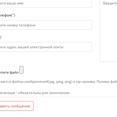
лефон(*)
)
епите файл
аются файлы изображений(jpg, jpeg, png) и zip-архивы. Размер ф
еченные * обязательны для заполнения.
авить сообщение