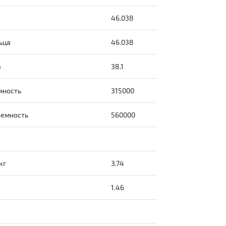
46.038
ьца
46.038
а
38.1
мность
315000
ъемность
560000
кг
3.74
1.46