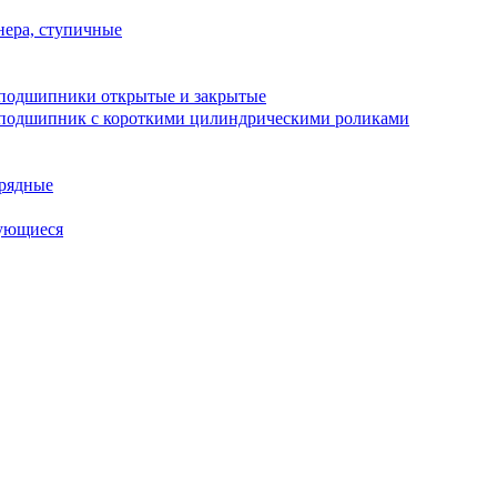
ера, ступичные
подшипники открытые и закрытые
подшипник с короткими цилиндрическими роликами
рядные
ующиеся