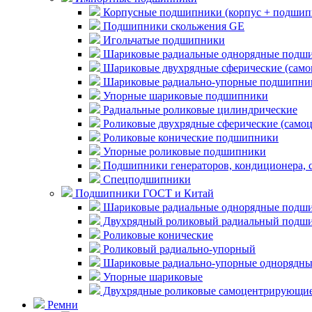
Корпусные подшипники (корпус + подшип
Подшипники скольжения GE
Игольчатые подшипники
Шариковые радиальные однорядные подши
Шариковые двухрядные сферические (сам
Шариковые радиально-упорные подшипни
Упорные шариковые подшипники
Радиальные роликовые цилиндрические
Роликовые двухрядные сферические (само
Роликовые конические подшипники
Упорные роликовые подшипники
Подшипники генераторов, кондиционера, 
Спецподшипники
Подшипники ГОСТ и Китай
Шариковые радиальные однорядные подши
Двухрядный роликовый радиальный подши
Роликовые конические
Роликовый радиально-упорный
Шариковые радиально-упорные однорядны
Упорные шариковые
Двухрядные роликовые самоцентрирующи
Ремни