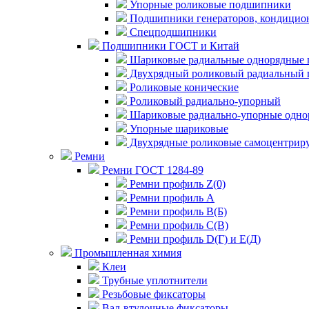
Упорные роликовые подшипники
Подшипники генераторов, кондицион
Спецподшипники
Подшипники ГОСТ и Китай
Шариковые радиальные однорядные 
Двухрядный роликовый радиальный 
Роликовые конические
Роликовый радиально-упорный
Шариковые радиально-упорные одно
Упорные шариковые
Двухрядные роликовые самоцентрир
Ремни
Ремни ГОСТ 1284-89
Ремни профиль Z(0)
Ремни профиль А
Ремни профиль В(Б)
Ремни профиль С(В)
Ремни профиль D(Г) и E(Д)
Промышленная химия
Клеи
Трубные уплотнители
Резьбовые фиксаторы
Вал-втулочные фиксаторы