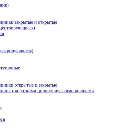
ник)
пники закрытые и открытые
оцентрирующиеся)
ки
центрирующиеся)
ступичные
пники открытые и закрытые
пник с короткими цилиндрическими роликами
е
еся