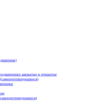
одшипник)
подшипники закрытые и открытые
 (самоцентрирующиеся)
шипники
кие
(самоцентрирующиеся)