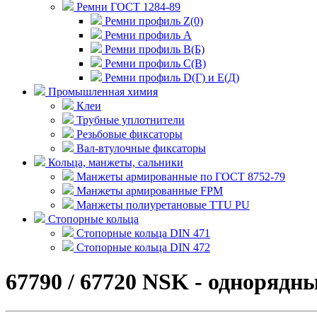
Ремни ГОСТ 1284-89
Ремни профиль Z(0)
Ремни профиль А
Ремни профиль В(Б)
Ремни профиль С(В)
Ремни профиль D(Г) и E(Д)
Промышленная химия
Клеи
Трубные уплотнители
Резьбовые фиксаторы
Вал-втулочные фиксаторы
Кольца, манжеты, сальники
Манжеты армированные по ГОСТ 8752-79
Манжеты армированные FPM
Манжеты полиуретановые TTU PU
Стопорные кольца
Стопорные кольца DIN 471
Стопорные кольца DIN 472
67790 / 67720 NSK - одноряд