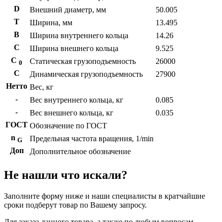
D
Внешний диаметр, мм
50.005
T
Ширина, мм
13.495
B
Ширина внутреннего кольца
14.26
С
Ширина внешнего кольца
9.525
С
Статическая грузоподъемность
26000
0
C
Динамическая грузоподъемность
27900
Нетто
Вес, кг
-
Вес внутреннего кольца, кг
0.085
-
Вес внешнего кольца, кг
0.035
ГОСТ
Обозначение по ГОСТ
n
Предельная частота вращения, 1/min
G
Доп
Дополнительное обозначение
Не нашли что искали?
Заполните форму ниже и наши специалисты в кратчайшие
сроки подберут товар по Вашему запросу.
Для заказа данного товара, а также по любым вопросам