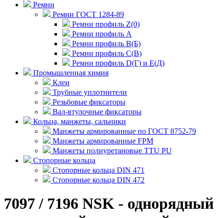
Ремни
Ремни ГОСТ 1284-89
Ремни профиль Z(0)
Ремни профиль А
Ремни профиль В(Б)
Ремни профиль С(В)
Ремни профиль D(Г) и E(Д)
Промышленная химия
Клеи
Трубные уплотнители
Резьбовые фиксаторы
Вал-втулочные фиксаторы
Кольца, манжеты, сальники
Манжеты армированные по ГОСТ 8752-79
Манжеты армированные FPM
Манжеты полиуретановые TTU PU
Стопорные кольца
Стопорные кольца DIN 471
Стопорные кольца DIN 472
7097 / 7196 NSK - однорядный