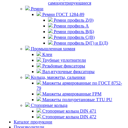
самоцентрирующиеся
Ремни
Ремни ГОСТ 1284-89
Ремни профиль Z(0)
Ремни профиль А
Ремни профиль В(Б)
Ремни профиль С(В)
Ремни профиль D(Г) и E(Д)
Промышленная химия
Клеи
Трубные уплотнители
Резьбовые фиксаторы
Вал-втулочные фиксаторы
Кольца, манжеты, сальники
Манжеты армированные по ГОСТ 8752-
79
Манжеты армированные FPM
Манжеты полиуретановые TTU PU
Стопорные кольца
Стопорные кольца DIN 471
Стопорные кольца DIN 472
Каталог продукции
Производители