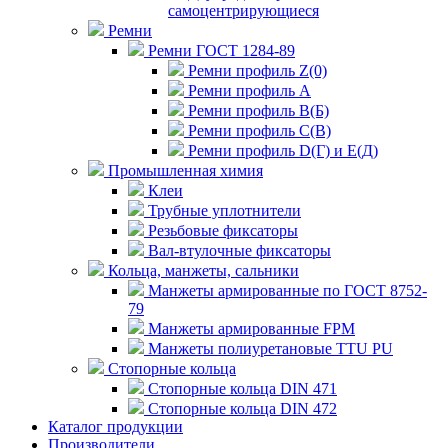
самоцентрирующиеся
Ремни
Ремни ГОСТ 1284-89
Ремни профиль Z(0)
Ремни профиль А
Ремни профиль В(Б)
Ремни профиль С(В)
Ремни профиль D(Г) и E(Д)
Промышленная химия
Клеи
Трубные уплотнители
Резьбовые фиксаторы
Вал-втулочные фиксаторы
Кольца, манжеты, сальники
Манжеты армированные по ГОСТ 8752-
79
Манжеты армированные FPM
Манжеты полиуретановые TTU PU
Стопорные кольца
Стопорные кольца DIN 471
Стопорные кольца DIN 472
Каталог продукции
Производители