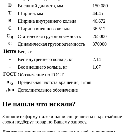
D
Внешний диаметр, мм
150.089
T
Ширина, мм
44.45
B
Ширина внутреннего кольца
46.672
С
Ширина внешнего кольца
36.512
С
Статическая грузоподъемность
265000
0
C
Динамическая грузоподъемность
370000
Нетто
Вес, кг
-
Вес внутреннего кольца, кг
2.14
-
Вес внешнего кольца, кг
1.07
ГОСТ
Обозначение по ГОСТ
n
Предельная частота вращения, 1/min
G
Доп
Дополнительное обозначение
Не нашли что искали?
Заполните форму ниже и наши специалисты в кратчайшие
сроки подберут товар по Вашему запросу.
Для заказа данного товара, а также по любым вопросам