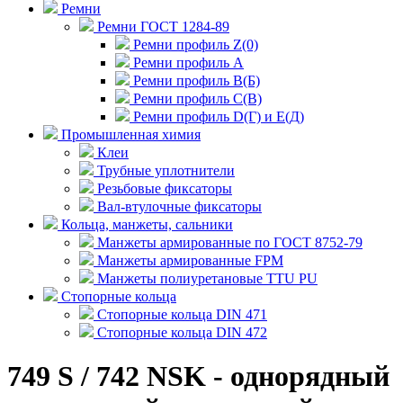
Ремни
Ремни ГОСТ 1284-89
Ремни профиль Z(0)
Ремни профиль А
Ремни профиль В(Б)
Ремни профиль С(В)
Ремни профиль D(Г) и E(Д)
Промышленная химия
Клеи
Трубные уплотнители
Резьбовые фиксаторы
Вал-втулочные фиксаторы
Кольца, манжеты, сальники
Манжеты армированные по ГОСТ 8752-79
Манжеты армированные FPM
Манжеты полиуретановые TTU PU
Стопорные кольца
Стопорные кольца DIN 471
Стопорные кольца DIN 472
749 S / 742 NSK - однорядный