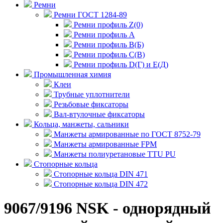
Ремни
Ремни ГОСТ 1284-89
Ремни профиль Z(0)
Ремни профиль А
Ремни профиль В(Б)
Ремни профиль С(В)
Ремни профиль D(Г) и E(Д)
Промышленная химия
Клеи
Трубные уплотнители
Резьбовые фиксаторы
Вал-втулочные фиксаторы
Кольца, манжеты, сальники
Манжеты армированные по ГОСТ 8752-79
Манжеты армированные FPM
Манжеты полиуретановые TTU PU
Стопорные кольца
Стопорные кольца DIN 471
Стопорные кольца DIN 472
9067/9196 NSK - однорядный