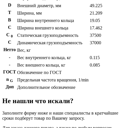
D
Внешний диаметр, мм
49.225
T
Ширина, мм
21.209
B
Ширина внутреннего кольца
19.05
С
Ширина внешнего кольца
17.462
С
Статическая грузоподъемность
37500
0
C
Динамическая грузоподъемность
37000
Нетто
Вес, кг
-
Вес внутреннего кольца, кг
0.115
-
Вес внешнего кольца, кг
0.085
ГОСТ
Обозначение по ГОСТ
n
Предельная частота вращения, 1/min
G
Доп
Дополнительное обозначение
Не нашли что искали?
Заполните форму ниже и наши специалисты в кратчайшие
сроки подберут товар по Вашему запросу.
Для заказа данного товара, а также по любым вопросам