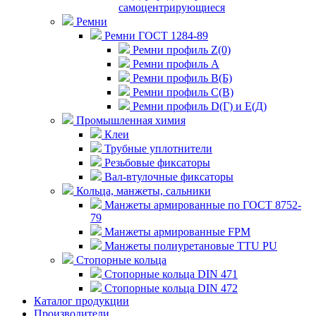
самоцентрирующиеся
Ремни
Ремни ГОСТ 1284-89
Ремни профиль Z(0)
Ремни профиль А
Ремни профиль В(Б)
Ремни профиль С(В)
Ремни профиль D(Г) и E(Д)
Промышленная химия
Клеи
Трубные уплотнители
Резьбовые фиксаторы
Вал-втулочные фиксаторы
Кольца, манжеты, сальники
Манжеты армированные по ГОСТ 8752-
79
Манжеты армированные FPM
Манжеты полиуретановые TTU PU
Стопорные кольца
Стопорные кольца DIN 471
Стопорные кольца DIN 472
Каталог продукции
Производители