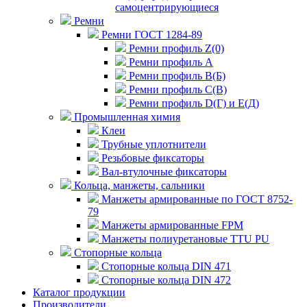
самоцентрирующиеся
Ремни
Ремни ГОСТ 1284-89
Ремни профиль Z(0)
Ремни профиль А
Ремни профиль В(Б)
Ремни профиль С(В)
Ремни профиль D(Г) и E(Д)
Промышленная химия
Клеи
Трубные уплотнители
Резьбовые фиксаторы
Вал-втулочные фиксаторы
Кольца, манжеты, сальники
Манжеты армированные по ГОСТ 8752-
79
Манжеты армированные FPM
Манжеты полиуретановые TTU PU
Стопорные кольца
Стопорные кольца DIN 471
Стопорные кольца DIN 472
Каталог продукции
Производители