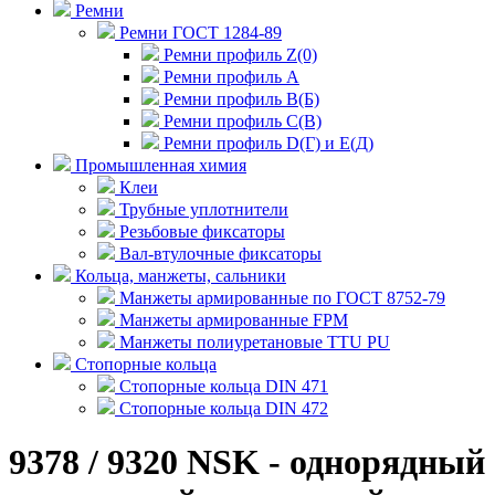
Ремни
Ремни ГОСТ 1284-89
Ремни профиль Z(0)
Ремни профиль А
Ремни профиль В(Б)
Ремни профиль С(В)
Ремни профиль D(Г) и E(Д)
Промышленная химия
Клеи
Трубные уплотнители
Резьбовые фиксаторы
Вал-втулочные фиксаторы
Кольца, манжеты, сальники
Манжеты армированные по ГОСТ 8752-79
Манжеты армированные FPM
Манжеты полиуретановые TTU PU
Стопорные кольца
Стопорные кольца DIN 471
Стопорные кольца DIN 472
9378 / 9320 NSK - однорядный