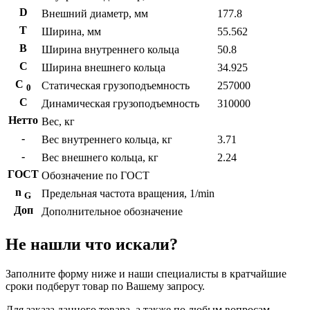
D
Внешний диаметр, мм
177.8
T
Ширина, мм
55.562
B
Ширина внутреннего кольца
50.8
С
Ширина внешнего кольца
34.925
С
Статическая грузоподъемность
257000
0
C
Динамическая грузоподъемность
310000
Нетто
Вес, кг
-
Вес внутреннего кольца, кг
3.71
-
Вес внешнего кольца, кг
2.24
ГОСТ
Обозначение по ГОСТ
n
Предельная частота вращения, 1/min
G
Доп
Дополнительное обозначение
Не нашли что искали?
Заполните форму ниже и наши специалисты в кратчайшие
сроки подберут товар по Вашему запросу.
Для заказа данного товара, а также по любым вопросам