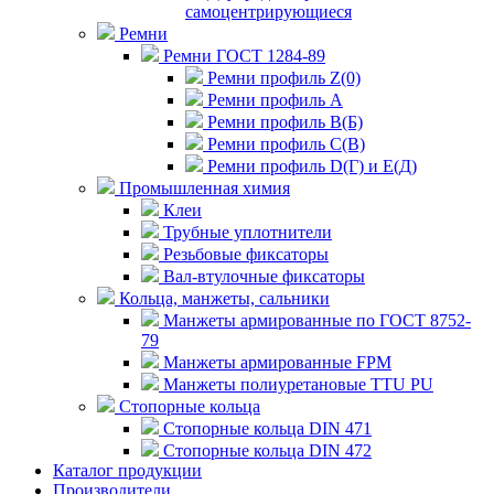
самоцентрирующиеся
Ремни
Ремни ГОСТ 1284-89
Ремни профиль Z(0)
Ремни профиль А
Ремни профиль В(Б)
Ремни профиль С(В)
Ремни профиль D(Г) и E(Д)
Промышленная химия
Клеи
Трубные уплотнители
Резьбовые фиксаторы
Вал-втулочные фиксаторы
Кольца, манжеты, сальники
Манжеты армированные по ГОСТ 8752-
79
Манжеты армированные FPM
Манжеты полиуретановые TTU PU
Стопорные кольца
Стопорные кольца DIN 471
Стопорные кольца DIN 472
Каталог продукции
Производители