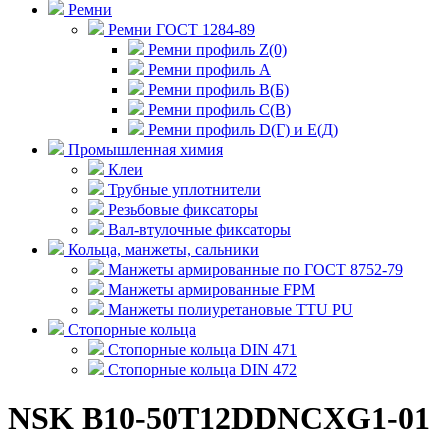
Ремни
Ремни ГОСТ 1284-89
Ремни профиль Z(0)
Ремни профиль А
Ремни профиль В(Б)
Ремни профиль С(В)
Ремни профиль D(Г) и E(Д)
Промышленная химия
Клеи
Трубные уплотнители
Резьбовые фиксаторы
Вал-втулочные фиксаторы
Кольца, манжеты, сальники
Манжеты армированные по ГОСТ 8752-79
Манжеты армированные FPM
Манжеты полиуретановые TTU PU
Стопорные кольца
Стопорные кольца DIN 471
Стопорные кольца DIN 472
NSK B10-50T12DDNCXG1-01