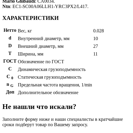
Mario Ghibaudi
: CA0034.
Ntn
: EC1-SC00A06LLH1-YRC3PX2/L417.
ХАРАКТЕРИСТИКИ
Нетто
Вес, кг
0.028
d
Внутренний диаметр, мм
10
D
Внешний диаметр, мм
27
T
Ширина, мм
11
ГОСТ
Обозначение по ГОСТ
C
Динамическая грузоподъемность
С
Статическая грузоподъемность
0
n
Предельная частота вращения, 1/min
G
Доп
Дополнительное обозначение
Не нашли что искали?
Заполните форму ниже и наши специалисты в кратчайшие
сроки подберут товар по Вашему запросу.