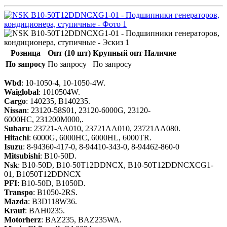
Розница
Опт (10 шт)
Крупный опт
Наличие
По запросу
По запросу
По запросу
Wbd
: 10-1050-4, 10-1050-4W.
Waiglobal
: 1010504W.
Cargo
: 140235, B140235.
Nissan
: 23120-58S01, 23120-6000G, 23120-
6000HC, 231200M000,.
Subaru
: 23721-AA010, 23721AA010, 23721AA080.
Hitachi
: 6000G, 6000HC, 6000HL, 6000TR.
Isuzu
: 8-94360-417-0, 8-94410-343-0, 8-94462-860-0
Mitsubishi
: B10-50D.
Nsk
: B10-50D, B10-50T12DDNCX, B10-50T12DDNCXCG1-
01, B1050T12DDNCX
PFI
: B10-50D, B1050D.
Transpo
: B1050-2RS.
Mazda
: B3D118W36.
Krauf
: BAH0235.
Motorherz
: BAZ235, BAZ235WA.