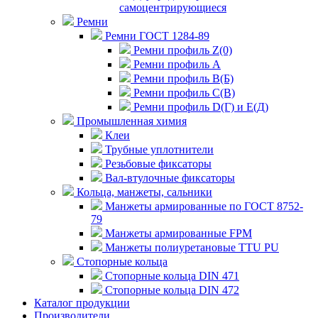
самоцентрирующиеся
Ремни
Ремни ГОСТ 1284-89
Ремни профиль Z(0)
Ремни профиль А
Ремни профиль В(Б)
Ремни профиль С(В)
Ремни профиль D(Г) и E(Д)
Промышленная химия
Клеи
Трубные уплотнители
Резьбовые фиксаторы
Вал-втулочные фиксаторы
Кольца, манжеты, сальники
Манжеты армированные по ГОСТ 8752-
79
Манжеты армированные FPM
Манжеты полиуретановые TTU PU
Стопорные кольца
Стопорные кольца DIN 471
Стопорные кольца DIN 472
Каталог продукции
Производители