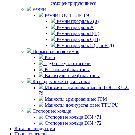
самоцентрирующиеся
Ремни
Ремни ГОСТ 1284-89
Ремни профиль Z(0)
Ремни профиль А
Ремни профиль В(Б)
Ремни профиль С(В)
Ремни профиль D(Г) и E(Д)
Промышленная химия
Клеи
Трубные уплотнители
Резьбовые фиксаторы
Вал-втулочные фиксаторы
Кольца, манжеты, сальники
Манжеты армированные по ГОСТ 8752-
79
Манжеты армированные FPM
Манжеты полиуретановые TTU PU
Стопорные кольца
Стопорные кольца DIN 471
Стопорные кольца DIN 472
Каталог продукции
Производители