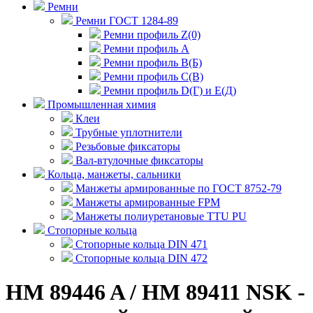
Ремни
Ремни ГОСТ 1284-89
Ремни профиль Z(0)
Ремни профиль А
Ремни профиль В(Б)
Ремни профиль С(В)
Ремни профиль D(Г) и E(Д)
Промышленная химия
Клеи
Трубные уплотнители
Резьбовые фиксаторы
Вал-втулочные фиксаторы
Кольца, манжеты, сальники
Манжеты армированные по ГОСТ 8752-79
Манжеты армированные FPM
Манжеты полиуретановые TTU PU
Стопорные кольца
Стопорные кольца DIN 471
Стопорные кольца DIN 472
HM 89446 A / HM 89411 NSK -