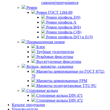
самоцентрирующиеся
Ремни
Ремни ГОСТ 1284-89
Ремни профиль Z(0)
Ремни профиль А
Ремни профиль В(Б)
Ремни профиль С(В)
Ремни профиль D(Г) и E(Д)
Промышленная химия
Клеи
Трубные уплотнители
Резьбовые фиксаторы
Вал-втулочные фиксаторы
Кольца, манжеты, сальники
Манжеты армированные по ГОСТ 8752-
79
Манжеты армированные FPM
Манжеты полиуретановые TTU PU
Стопорные кольца
Стопорные кольца DIN 471
Стопорные кольца DIN 472
Каталог продукции
Производители