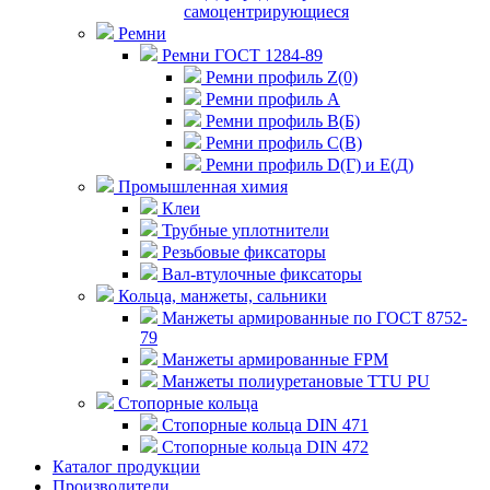
самоцентрирующиеся
Ремни
Ремни ГОСТ 1284-89
Ремни профиль Z(0)
Ремни профиль А
Ремни профиль В(Б)
Ремни профиль С(В)
Ремни профиль D(Г) и E(Д)
Промышленная химия
Клеи
Трубные уплотнители
Резьбовые фиксаторы
Вал-втулочные фиксаторы
Кольца, манжеты, сальники
Манжеты армированные по ГОСТ 8752-
79
Манжеты армированные FPM
Манжеты полиуретановые TTU PU
Стопорные кольца
Стопорные кольца DIN 471
Стопорные кольца DIN 472
Каталог продукции
Производители