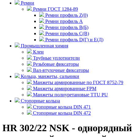
Ремни
Ремни ГОСТ 1284-89
Ремни профиль Z(0)
Ремни профиль А
Ремни профиль В(Б)
Ремни профиль С(В)
Ремни профиль D(Г) и E(Д)
Промышленная химия
Клеи
Трубные уплотнители
Резьбовые фиксаторы
Вал-втулочные фиксаторы
Кольца, манжеты, сальники
Манжеты армированные по ГОСТ 8752-79
Манжеты армированные FPM
Манжеты полиуретановые TTU PU
Стопорные кольца
Стопорные кольца DIN 471
Стопорные кольца DIN 472
HR 302/22 NSK - однорядный