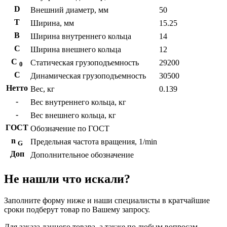
D
Внешний диаметр, мм
50
T
Ширина, мм
15.25
B
Ширина внутреннего кольца
14
С
Ширина внешнего кольца
12
С
Статическая грузоподъемность
29200
0
C
Динамическая грузоподъемность
30500
Нетто
Вес, кг
0.139
-
Вес внутреннего кольца, кг
-
Вес внешнего кольца, кг
ГОСТ
Обозначение по ГОСТ
n
Предельная частота вращения, 1/min
G
Доп
Дополнительное обозначение
Не нашли что искали?
Заполните форму ниже и наши специалисты в кратчайшие
сроки подберут товар по Вашему запросу.
Для заказа данного товара, а также по любым вопросам