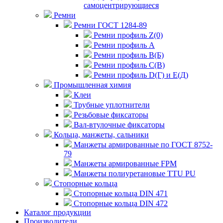
самоцентрирующиеся
Ремни
Ремни ГОСТ 1284-89
Ремни профиль Z(0)
Ремни профиль А
Ремни профиль В(Б)
Ремни профиль С(В)
Ремни профиль D(Г) и E(Д)
Промышленная химия
Клеи
Трубные уплотнители
Резьбовые фиксаторы
Вал-втулочные фиксаторы
Кольца, манжеты, сальники
Манжеты армированные по ГОСТ 8752-
79
Манжеты армированные FPM
Манжеты полиуретановые TTU PU
Стопорные кольца
Стопорные кольца DIN 471
Стопорные кольца DIN 472
Каталог продукции
Производители