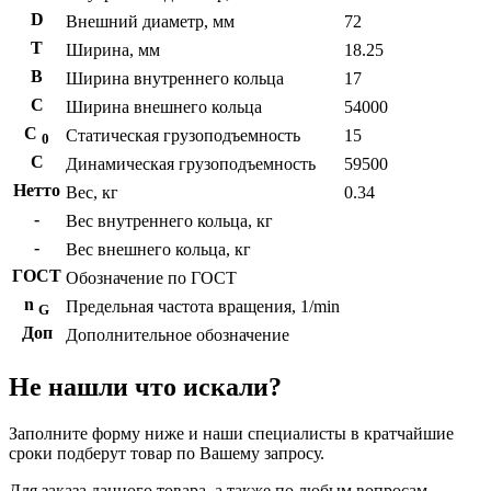
D
Внешний диаметр, мм
72
T
Ширина, мм
18.25
B
Ширина внутреннего кольца
17
С
Ширина внешнего кольца
54000
С
Статическая грузоподъемность
15
0
C
Динамическая грузоподъемность
59500
Нетто
Вес, кг
0.34
-
Вес внутреннего кольца, кг
-
Вес внешнего кольца, кг
ГОСТ
Обозначение по ГОСТ
n
Предельная частота вращения, 1/min
G
Доп
Дополнительное обозначение
Не нашли что искали?
Заполните форму ниже и наши специалисты в кратчайшие
сроки подберут товар по Вашему запросу.
Для заказа данного товара, а также по любым вопросам