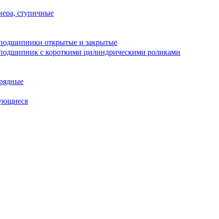
ера, ступичные
подшипники открытые и закрытые
подшипник с короткими цилиндрическими роликами
рядные
ующиеся