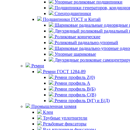
Упорные роликовые подшипники
Подшипники генераторов, кондицион
Спецподшипники
Подшипники ГОСТ и Китай
Шариковые радиальные однорядные 
Двухрядный роликовый радиальный 
Роликовые конические
Роликовый радиально-упорный
Шариковые радиально-упорные одно
Упорные шариковые
Двухрядные роликовые самоцентрир
Ремни
Ремни ГОСТ 1284-89
Ремни профиль Z(0)
Ремни профиль А
Ремни профиль В(Б)
Ремни профиль С(В)
Ремни профиль D(Г) и E(Д)
Промышленная химия
Клеи
Трубные уплотнители
Резьбовые фиксаторы
Вал-втулочные фиксаторы