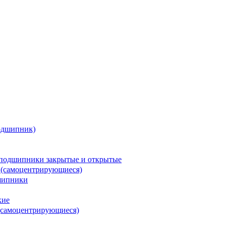
одшипник)
подшипники закрытые и открытые
 (самоцентрирующиеся)
шипники
кие
(самоцентрирующиеся)