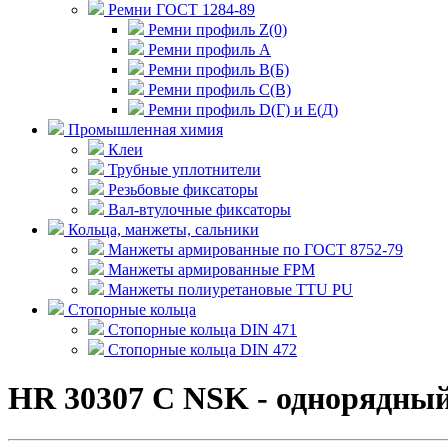
Ремни ГОСТ 1284-89
Ремни профиль Z(0)
Ремни профиль А
Ремни профиль В(Б)
Ремни профиль С(В)
Ремни профиль D(Г) и E(Д)
Промышленная химия
Клеи
Трубные уплотнители
Резьбовые фиксаторы
Вал-втулочные фиксаторы
Кольца, манжеты, сальники
Манжеты армированные по ГОСТ 8752-79
Манжеты армированные FPM
Манжеты полиуретановые TTU PU
Стопорные кольца
Стопорные кольца DIN 471
Стопорные кольца DIN 472
HR 30307 C NSK - однорядны