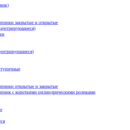
ник)
пники закрытые и открытые
оцентрирующиеся)
ки
центрирующиеся)
ступичные
пники открытые и закрытые
пник с короткими цилиндрическими роликами
е
еся