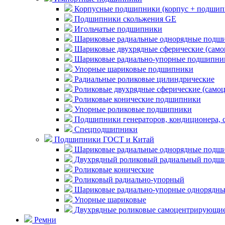
Корпусные подшипники (корпус + подшип
Подшипники скольжения GE
Игольчатые подшипники
Шариковые радиальные однорядные подши
Шариковые двухрядные сферические (сам
Шариковые радиально-упорные подшипни
Упорные шариковые подшипники
Радиальные роликовые цилиндрические
Роликовые двухрядные сферические (само
Роликовые конические подшипники
Упорные роликовые подшипники
Подшипники генераторов, кондиционера, 
Спецподшипники
Подшипники ГОСТ и Китай
Шариковые радиальные однорядные подши
Двухрядный роликовый радиальный подши
Роликовые конические
Роликовый радиально-упорный
Шариковые радиально-упорные однорядны
Упорные шариковые
Двухрядные роликовые самоцентрирующи
Ремни