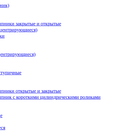
ник)
пники закрытые и открытые
оцентрирующиеся)
ки
центрирующиеся)
ступичные
пники открытые и закрытые
пник с короткими цилиндрическими роликами
е
еся