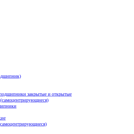
одшипник)
подшипники закрытые и открытые
 (самоцентрирующиеся)
шипники
кие
(самоцентрирующиеся)