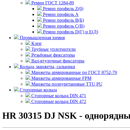
Ремни ГОСТ 1284-89
Ремни профиль Z(0)
Ремни профиль А
Ремни профиль В(Б)
Ремни профиль С(В)
Ремни профиль D(Г) и E(Д)
Промышленная химия
Клеи
Трубные уплотнители
Резьбовые фиксаторы
Вал-втулочные фиксаторы
Кольца, манжеты, сальники
Манжеты армированные по ГОСТ 8752-79
Манжеты армированные FPM
Манжеты полиуретановые TTU PU
Стопорные кольца
Стопорные кольца DIN 471
Стопорные кольца DIN 472
HR 30315 DJ NSK - однорядн