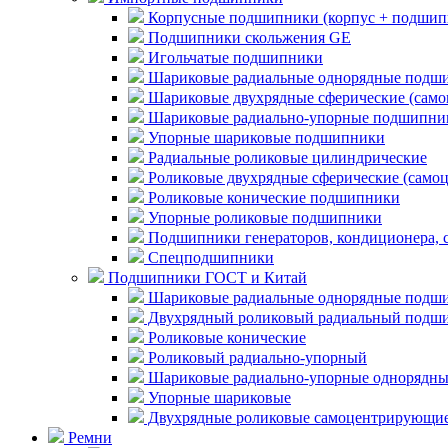
Корпусные подшипники (корпус + подшип
Подшипники скольжения GE
Игольчатые подшипники
Шариковые радиальные однорядные подши
Шариковые двухрядные сферические (сам
Шариковые радиально-упорные подшипни
Упорные шариковые подшипники
Радиальные роликовые цилиндрические
Роликовые двухрядные сферические (само
Роликовые конические подшипники
Упорные роликовые подшипники
Подшипники генераторов, кондиционера, 
Спецподшипники
Подшипники ГОСТ и Китай
Шариковые радиальные однорядные подши
Двухрядный роликовый радиальный подши
Роликовые конические
Роликовый радиально-упорный
Шариковые радиально-упорные однорядны
Упорные шариковые
Двухрядные роликовые самоцентрирующи
Ремни