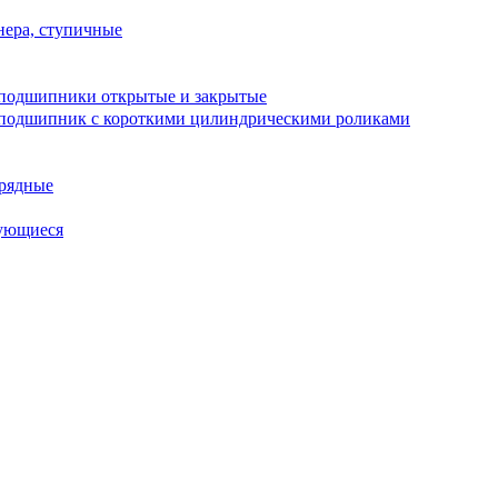
ера, ступичные
подшипники открытые и закрытые
подшипник с короткими цилиндрическими роликами
рядные
ующиеся