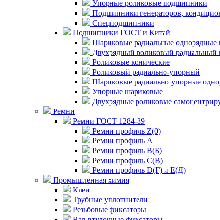
Упорные роликовые подшипники
Подшипники генераторов, кондицион
Спецподшипники
Подшипники ГОСТ и Китай
Шариковые радиальные однорядные 
Двухрядный роликовый радиальный 
Роликовые конические
Роликовый радиально-упорный
Шариковые радиально-упорные одно
Упорные шариковые
Двухрядные роликовые самоцентрир
Ремни
Ремни ГОСТ 1284-89
Ремни профиль Z(0)
Ремни профиль А
Ремни профиль В(Б)
Ремни профиль С(В)
Ремни профиль D(Г) и E(Д)
Промышленная химия
Клеи
Трубные уплотнители
Резьбовые фиксаторы
Вал-втулочные фиксаторы