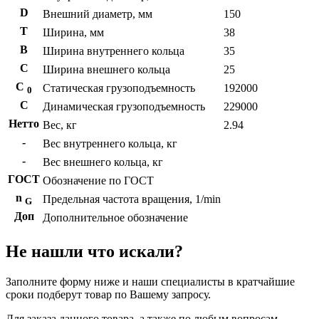
D
Внешний диаметр, мм
150
T
Ширина, мм
38
B
Ширина внутреннего кольца
35
С
Ширина внешнего кольца
25
С
Статическая грузоподъемность
192000
0
C
Динамическая грузоподъемность
229000
Нетто
Вес, кг
2.94
-
Вес внутреннего кольца, кг
-
Вес внешнего кольца, кг
ГОСТ
Обозначение по ГОСТ
n
Предельная частота вращения, 1/min
G
Доп
Дополнительное обозначение
Не нашли что искали?
Заполните форму ниже и наши специалисты в кратчайшие
сроки подберут товар по Вашему запросу.
Для заказа данного товара, а также по любым вопросам