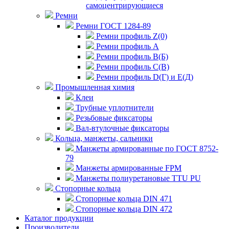
самоцентрирующиеся
Ремни
Ремни ГОСТ 1284-89
Ремни профиль Z(0)
Ремни профиль А
Ремни профиль В(Б)
Ремни профиль С(В)
Ремни профиль D(Г) и E(Д)
Промышленная химия
Клеи
Трубные уплотнители
Резьбовые фиксаторы
Вал-втулочные фиксаторы
Кольца, манжеты, сальники
Манжеты армированные по ГОСТ 8752-
79
Манжеты армированные FPM
Манжеты полиуретановые TTU PU
Стопорные кольца
Стопорные кольца DIN 471
Стопорные кольца DIN 472
Каталог продукции
Производители